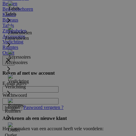
Bedden
Bed-toebehoren
Tafels
Kasten
Bureaus
Tafels
Zitmeubelen
Accessoires
Zitmeubelen
Verlichting
Ruimtes
Outlet
Accessoires
Reken af met uw account
E-mail adres
Verlichting
Wachtwoord
Paswoord vergeten ?
Inloggen
Ruimtes
Afrekenen als een nieuwe klant
Het aanmaken van een account heeft vele voordelen:
Outlet