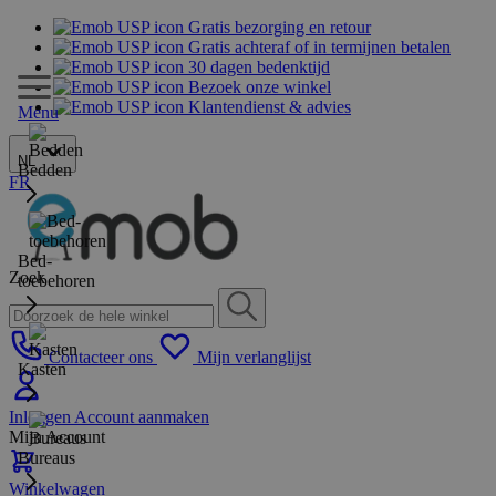
Gratis bezorging en retour
Gratis achteraf of in termijnen betalen
30 dagen bedenktijd
Bezoek onze winkel
Klantendienst & advies
Menu
NL
Bedden
FR
Bed-
Zoek
toebehoren
Contacteer ons
Mijn verlanglijst
Kasten
Inloggen
Account aanmaken
Mijn Account
Bureaus
Winkelwagen