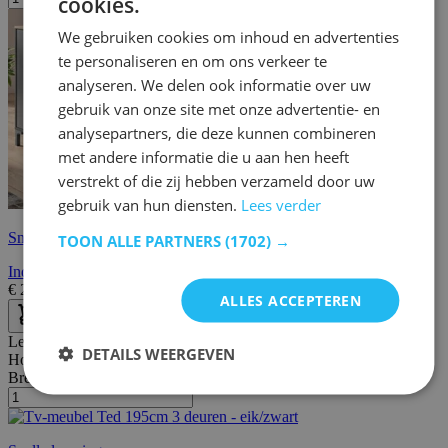
cookies.
We gebruiken cookies om inhoud en advertenties
te personaliseren en om ons verkeer te
analyseren. We delen ook informatie over uw
gebruik van onze site met onze advertentie- en
analysepartners, die deze kunnen combineren
met andere informatie die u aan hen heeft
verstrekt of die zij hebben verzameld door uw
gebruik van hun diensten.
Lees verder
Snelle levering
TOON ALLE PARTNERS
(1702) →
Industrieel dressoir Manno 136cm 3 deuren - zwart
€
285,00
€
315,00
ALLES ACCEPTEREN
Lengte:
195 cm
DETAILS WEERGEVEN
Hoogte:
48 cm
Breedte/diepte:
37 cm