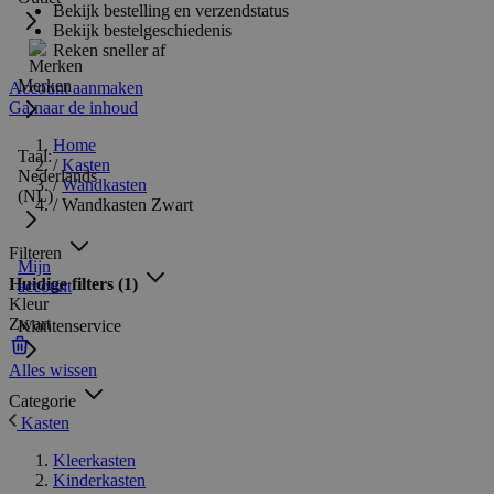
Bekijk bestelling en verzendstatus
Bekijk bestelgeschiedenis
Reken sneller af
Merken
Account aanmaken
Ga naar de inhoud
Home
Taal:
/
Kasten
Nederlands
/
Wandkasten
(NL)
/
Wandkasten Zwart
Filteren
Mijn
Huidige filters
(1)
account
Kleur
Zwart
Klantenservice
Alles wissen
Categorie
Kasten
Kleerkasten
Kinderkasten