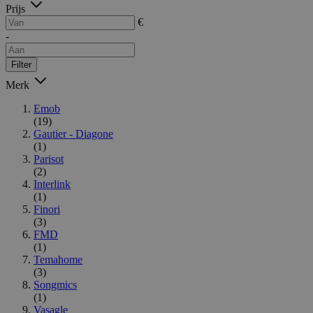
Prijs
€
-
Filter
Merk
Emob
(19)
Gautier - Diagone
(1)
Parisot
(2)
Interlink
(1)
Finori
(3)
FMD
(1)
Temahome
(3)
Songmics
(1)
Vasagle