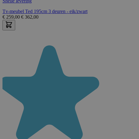
Snelle levering
Tv-meubel Ted 195cm 3 deuren - eik/zwart
€
259,00
€
362,00