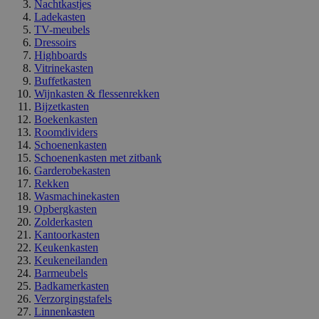
Nachtkastjes
Ladekasten
TV-meubels
Dressoirs
Highboards
Vitrinekasten
Buffetkasten
Wijnkasten & flessenrekken
Bijzetkasten
Boekenkasten
Roomdividers
Schoenenkasten
Schoenenkasten met zitbank
Garderobekasten
Rekken
Wasmachinekasten
Opbergkasten
Zolderkasten
Kantoorkasten
Keukenkasten
Keukeneilanden
Barmeubels
Badkamerkasten
Verzorgingstafels
Linnenkasten