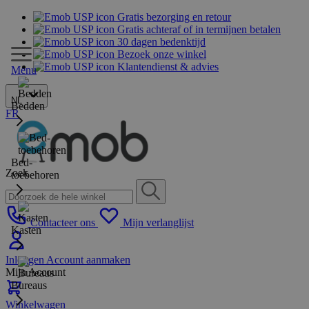
Gratis bezorging en retour
Gratis achteraf of in termijnen betalen
30 dagen bedenktijd
Bezoek onze winkel
Klantendienst & advies
Menu
NL
Bedden
FR
Bed-
Zoek
toebehoren
Contacteer ons
Mijn verlanglijst
Kasten
Inloggen
Account aanmaken
Mijn Account
Bureaus
Winkelwagen