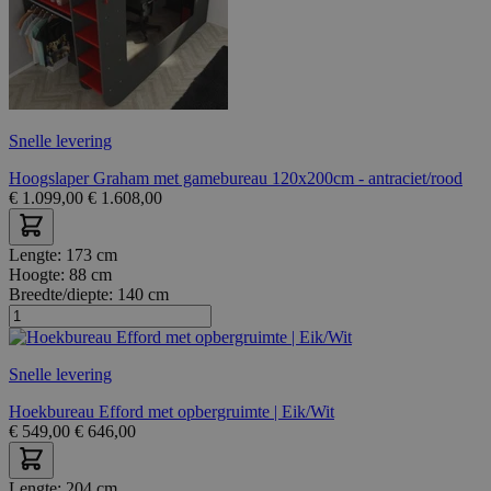
Snelle levering
Hoogslaper Graham met gamebureau 120x200cm - antraciet/rood
€
1.099,00
€
1.608,00
Lengte:
173 cm
Hoogte:
88 cm
Breedte/diepte:
140 cm
Snelle levering
Hoekbureau Efford met opbergruimte | Eik/Wit
€
549,00
€
646,00
Lengte:
204 cm