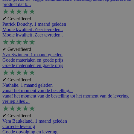
product dat b...
★
★
★
★
★
✔ Geverifieerd
Patrick Douchy,
1 maand geleden
Mooie kwaliteit .Zeer tevreden .
Mooie kwaliteit .Zeer tevreden .
★
★
★
★
★
✔ Geverifieerd
Yvo Swinnen,
1 maand geleden
Goede materialen en goede prijs
Goede materialen en goede prijs
★
★
★
★
★
✔ Geverifieerd
Nathalie,
1 maand geleden
vanaf het moment van de bestelling...
vanaf het moment van de bestelling tot het moment van de levering
verliep alles ...
★
★
★
★
★
✔ Geverifieerd
Vera Baukeland,
1 maand geleden
Correcte levering
Goede opvolging en levering