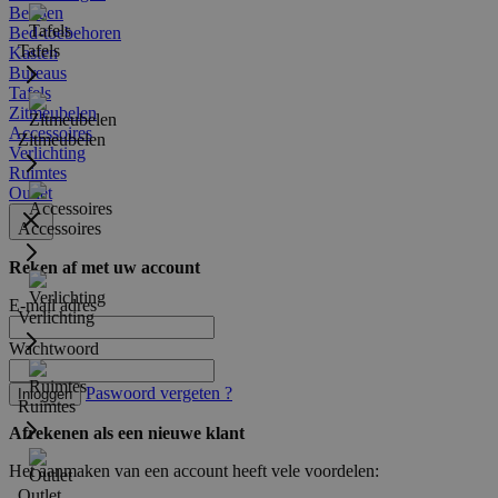
Bedden
Bed-toebehoren
Tafels
Kasten
Bureaus
Tafels
Zitmeubelen
Accessoires
Zitmeubelen
Verlichting
Ruimtes
Outlet
Accessoires
Reken af met uw account
E-mail adres
Verlichting
Wachtwoord
Paswoord vergeten ?
Inloggen
Ruimtes
Afrekenen als een nieuwe klant
Het aanmaken van een account heeft vele voordelen:
Outlet