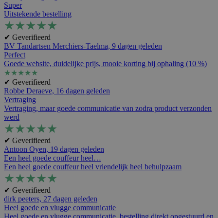
Super
Uitstekende bestelling
★
★
★
★
★
✔ Geverifieerd
BV Tandartsen Merchiers-Taelma,
9 dagen geleden
Perfect
Goede website, duidelijke prijs, mooie korting bij ophaling (10 %)
★
★
★
★
★
✔ Geverifieerd
Robbe Deraeve,
16 dagen geleden
Vertraging
Vertraging, maar goede communicatie van zodra product verzonden
werd
★
★
★
★
★
✔ Geverifieerd
Antoon Oyen,
19 dagen geleden
Een heel goede couffeur heel…
Een heel goede couffeur heel vriendelijk heel behulpzaam
★
★
★
★
★
✔ Geverifieerd
dirk peeters,
27 dagen geleden
Heel goede en vlugge communicatie
Heel goede en vlugge communicatie, bestelling direkt opgestuurd en