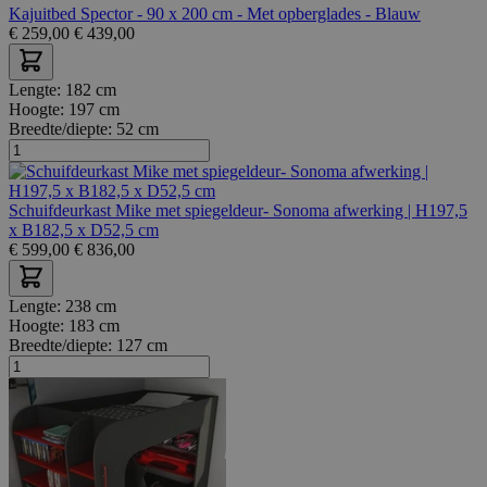
Kajuitbed Spector - 90 x 200 cm - Met opberglades - Blauw
€
259,00
€
439,00
Lengte:
182 cm
Hoogte:
197 cm
Breedte/diepte:
52 cm
Schuifdeurkast Mike met spiegeldeur- Sonoma afwerking | H197,5
x B182,5 x D52,5 cm
€
599,00
€
836,00
Lengte:
238 cm
Hoogte:
183 cm
Breedte/diepte:
127 cm