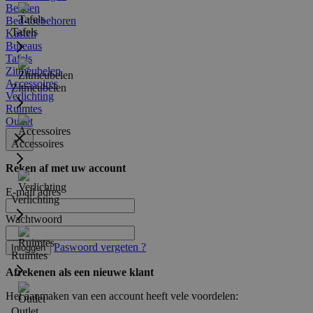
Bedden
Bed-toebehoren
Tafels
Kasten
Bureaus
Tafels
Zitmeubelen
Accessoires
Zitmeubelen
Verlichting
Ruimtes
Outlet
Accessoires
Reken af met uw account
E-mail adres
Verlichting
Wachtwoord
Paswoord vergeten ?
Inloggen
Ruimtes
Afrekenen als een nieuwe klant
Het aanmaken van een account heeft vele voordelen:
Outlet