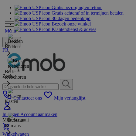
Gratis bezorging en retour
Gratis achteraf of in termijnen betalen
30 dagen bedenktijd
Bezoek onze winkel
Klantendienst & advies
Menu
NL
Bedden
FR
Bed-
Zoek
toebehoren
Contacteer ons
Mijn verlanglijst
Kasten
Inloggen
Account aanmaken
Mijn Account
Bureaus
Winkelwagen