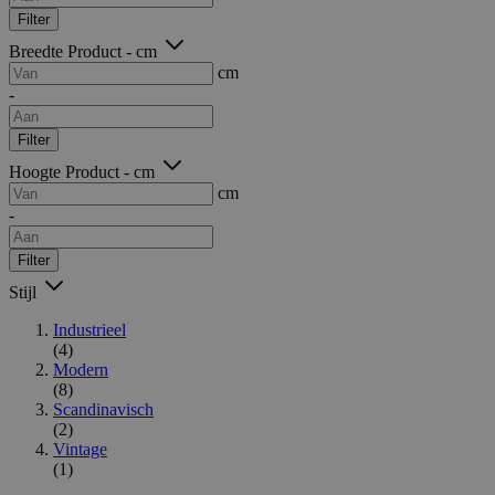
Filter
Breedte Product - cm
cm
-
Filter
Hoogte Product - cm
cm
-
Filter
Stijl
Industrieel
(4)
Modern
(8)
Scandinavisch
(2)
Vintage
(1)