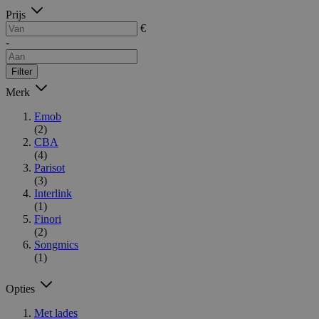
Prijs
€
-
Filter
Merk
Emob
(2)
CBA
(4)
Parisot
(3)
Interlink
(1)
Finori
(2)
Songmics
(1)
Opties
Met lades