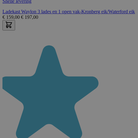
Snelle levering
Ladekast Waylon 3 lades en 1 open vak-Kronberg eik/Waterford eik
€
159,00
€
197,00