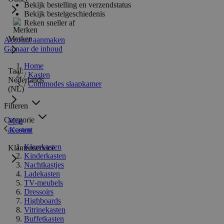
Bekijk bestelling en verzendstatus
Bekijk bestelgeschiedenis
Reken sneller af
Merken
Account aanmaken
Ga naar de inhoud
Home
Taal:
/
Kasten
Nederlands
/
Commodes slaapkamer
(NL)
Filteren
Categorie
Mijn
Kasten
account
Kleerkasten
Klantenservice
Kinderkasten
Nachtkastjes
Ladekasten
TV-meubels
Dressoirs
Highboards
Vitrinekasten
Buffetkasten