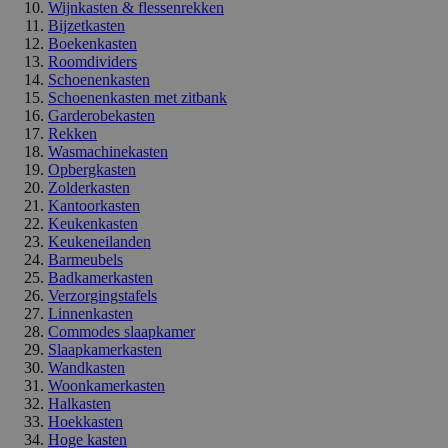
Wijnkasten & flessenrekken
Bijzetkasten
Boekenkasten
Roomdividers
Schoenenkasten
Schoenenkasten met zitbank
Garderobekasten
Rekken
Wasmachinekasten
Opbergkasten
Zolderkasten
Kantoorkasten
Keukenkasten
Keukeneilanden
Barmeubels
Badkamerkasten
Verzorgingstafels
Linnenkasten
Commodes slaapkamer
Slaapkamerkasten
Wandkasten
Woonkamerkasten
Halkasten
Hoekkasten
Hoge kasten