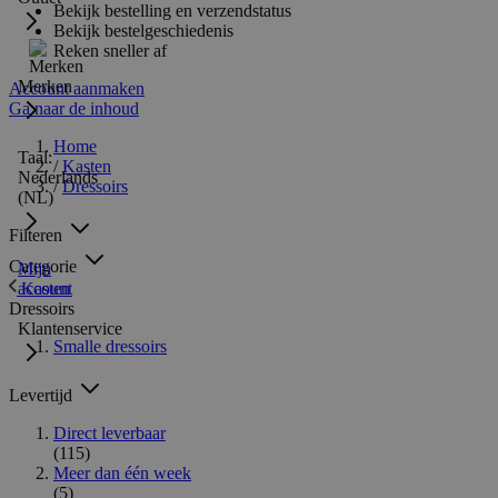
Bekijk bestelling en verzendstatus
Bekijk bestelgeschiedenis
Reken sneller af
Merken
Account aanmaken
Ga naar de inhoud
Home
Taal:
/
Kasten
Nederlands
/
Dressoirs
(NL)
Filteren
Categorie
Mijn
Kasten
account
Dressoirs
Klantenservice
Smalle dressoirs
Levertijd
Direct leverbaar
(115)
Meer dan één week
(5)