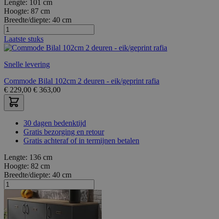
Lengte:
101 cm
Hoogte:
87 cm
Breedte/diepte:
40 cm
Laatste stuks
Snelle levering
Commode Bilal 102cm 2 deuren - eik/geprint rafia
€
229,00
€
363,00
30 dagen bedenktijd
Gratis bezorging en retour
Gratis achteraf of in termijnen betalen
Lengte:
136 cm
Hoogte:
82 cm
Breedte/diepte:
40 cm