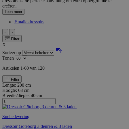
dressoirkast de perfecte aanvulling om extra opbergruimte te
creëren.
Toon meer
Smalle dressoirs
‹
›
Filter
X
Sorteer op
Tonen
Artikelen
1
-
60
van
120
Filter
Lengte:
200 cm
Hoogte:
68 cm
Breedte/diepte:
40 cm
Snelle levering
Dressoir Göteborg 3 deuren & 3 laden