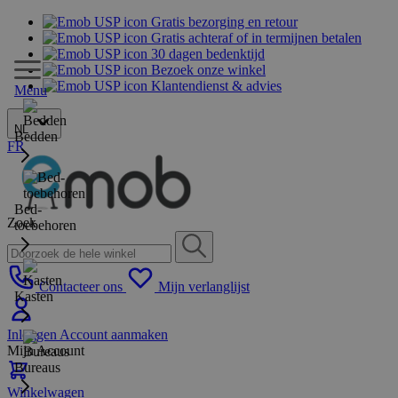
Gratis bezorging en retour
Gratis achteraf of in termijnen betalen
30 dagen bedenktijd
Bezoek onze winkel
Klantendienst & advies
Menu
NL
Bedden
FR
Bed-
Zoek
toebehoren
Contacteer ons
Mijn verlanglijst
Kasten
Inloggen
Account aanmaken
Mijn Account
Bureaus
Winkelwagen