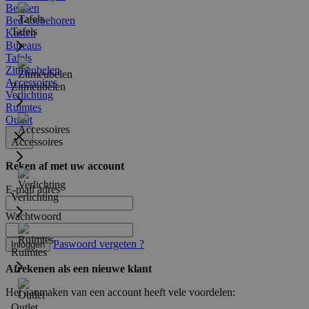
Bedden
Bed-toebehoren
Tafels
Kasten
Bureaus
Tafels
Zitmeubelen
Accessoires
Zitmeubelen
Verlichting
Ruimtes
Outlet
Accessoires
Reken af met uw account
E-mail adres
Verlichting
Wachtwoord
Paswoord vergeten ?
Inloggen
Ruimtes
Afrekenen als een nieuwe klant
Het aanmaken van een account heeft vele voordelen:
Outlet