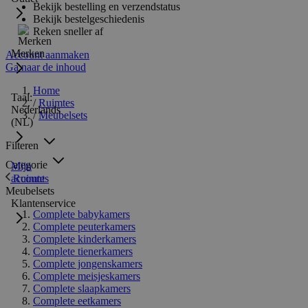
Bekijk bestelling en verzendstatus
Bekijk bestelgeschiedenis
Reken sneller af
Merken
Account aanmaken
Ga naar de inhoud
Home
Taal:
/
Ruimtes
Nederlands
/
Meubelsets
(NL)
Filteren
Categorie
Mijn
Ruimtes
account
Meubelsets
Klantenservice
Complete babykamers
Complete peuterkamers
Complete kinderkamers
Complete tienerkamers
Complete jongenskamers
Complete meisjeskamers
Complete slaapkamers
Complete eetkamers