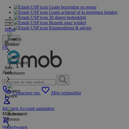
Gratis bezorging en retour
Gratis achteraf of in termijnen betalen
30 dagen bedenktijd
Bezoek onze winkel
Klantendienst & advies
Menu
NL
Bedden
FR
Bed-
Zoek
toebehoren
Contacteer ons
Mijn verlanglijst
Kasten
Inloggen
Account aanmaken
Mijn Account
Bureaus
Winkelwagen