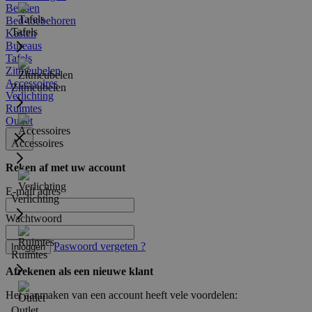
Bedden
Bed-toebehoren
Tafels
Kasten
Bureaus
Tafels
Zitmeubelen
Accessoires
Zitmeubelen
Verlichting
Ruimtes
Outlet
Accessoires
Reken af met uw account
E-mail adres
Verlichting
Wachtwoord
Paswoord vergeten ?
Inloggen
Ruimtes
Afrekenen als een nieuwe klant
Het aanmaken van een account heeft vele voordelen:
Outlet