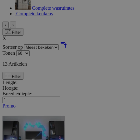
Complete wasruimtes
Complete keukens
‹
›
Filter
X
Sorteer op
Tonen
13
Artikelen
Filter
Lengte:
Hoogte:
Breedte/diepte:
Promo