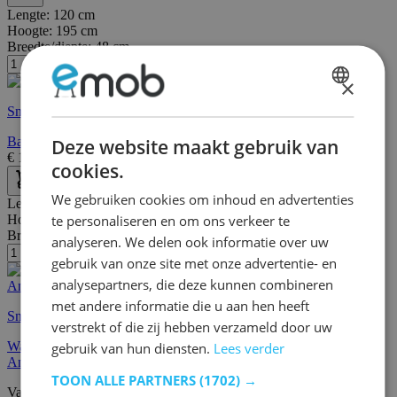
Lengte:
120 cm
Hoogte:
195 cm
Breedte/diepte:
48 cm
×
DUTCH
Snelle levering
FRENCH
Badkamercombinatie Luna 2-delig 120cm - grafiet/eik
Deze website maakt gebruik van
€
1.099,00
€
1.895,00
cookies.
We gebruiken cookies om inhoud en advertenties
Lengte:
118 cm
te personaliseren en om ons verkeer te
Hoogte:
200 cm
Breedte/diepte:
68 cm
analyseren. We delen ook informatie over uw
gebruik van onze site met onze advertentie- en
analysepartners, die deze kunnen combineren
met andere informatie die u aan hen heeft
Snelle levering
verstrekt of die zij hebben verzameld door uw
Wasmachinekastcombinatie Laundreezy | 118 x 68 x 200 cm |
gebruik van hun diensten.
Lees verder
Antraciet
TOON ALLE PARTNERS
(1702) →
Vanaf
€
88,95