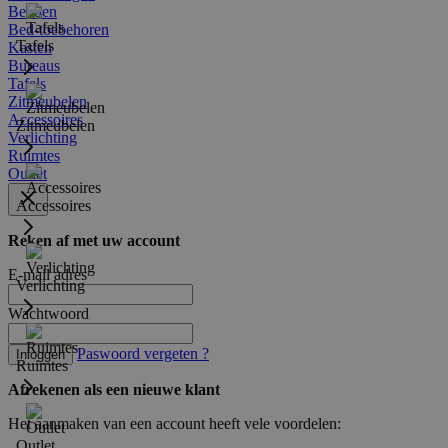
Bedden
Bed-toebehoren
Tafels
Kasten
Bureaus
Tafels
Zitmeubelen
Accessoires
Zitmeubelen
Verlichting
Ruimtes
Outlet
Accessoires
Reken af met uw account
E-mail adres
Verlichting
Wachtwoord
Paswoord vergeten ?
Inloggen
Ruimtes
Afrekenen als een nieuwe klant
Het aanmaken van een account heeft vele voordelen:
Outlet