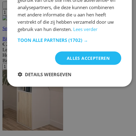
Filter
analysepartners, die deze kunnen combineren
met andere informatie die u aan hen heeft
verstrekt of die zij hebben verzameld door uw
Snelle levering
gebruik van hun diensten.
Lees verder
Bijzetkastje Amika 2 deuren & 1 lade zwevend - antraciet/eik
TOON ALLE PARTNERS
(1702) →
€
215,00
€
312,00
Lengte:
50 cm
Hoogte:
110 cm
ALLES ACCEPTEREN
Breedte/diepte:
48 cm
DETAILS WEERGEVEN