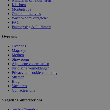
Annuleren of retourneren
Klachten
Montagetips
Onderhoudsadvies
Wachtwoord vergeten?
FAQ
Palletopslag & Fulfilment
Over ons
Over ons
Magazijn
Merken
Showroom
Algemene voorwaarden
Juridische vermeldingen
Privacy- en cookie verklaring
Sitemap
Blog
Vacatures
Contacteer ons
Vragen? Contacteer ons
service@emob.eu