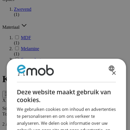
Zwevend
(1)
Materiaal
MDF
(1)
Melamine
(1)
Spaanplaat
(1)
×
Kasten met legplanken
DUTCH
FRENCH
Deze website maakt gebruik van
Filter
cookies.
X
Sorteer op
We gebruiken cookies om inhoud en advertenties
Tonen
te personaliseren en om ons verkeer te
analyseren. We delen ook informatie over uw
2
Artikelen
gebruik van onze site met onze advertentie- en