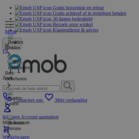
Gratis bezorging en retour
Gratis achteraf of in termijnen betalen
30 dagen bedenktijd
Bezoek onze winkel
Klantendienst & advies
Menu
NL
Bedden
FR
Bed-
Zoek
toebehoren
Contacteer ons
Mijn verlanglijst
Kasten
Inloggen
Account aanmaken
Mijn Account
Bureaus
Winkelwagen