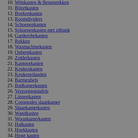
Wijnkasten & flessenrekken
Bijzetkasten
Boekenkasten
Roomdividers
Schoenenkasten
Schoenenkasten met zitbank
Garderobekasten
Rekken
Wasmachinekasten
Opbergkasten
Zolderkasten
Kantoorkasten
Keukenkasten
Keukeneilanden
Barmeubels
Badkamerkasten
Verzorgingstafels
Linnenkasten
Commodes slaapkamer
Slaapkamerkasten
Wandkasten
Woonkamerkasten
Halkasten
Hoekkasten
Hoge kasten