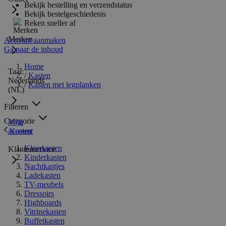
Bekijk bestelling en verzendstatus
Bekijk bestelgeschiedenis
Reken sneller af
Merken
Account aanmaken
Ga naar de inhoud
Home
Taal:
/
Kasten
Nederlands
/
Kasten met legplanken
(NL)
Filteren
Categorie
Mijn
Kasten
account
Kleerkasten
Klantenservice
Kinderkasten
Nachtkastjes
Ladekasten
TV-meubels
Dressoirs
Highboards
Vitrinekasten
Buffetkasten