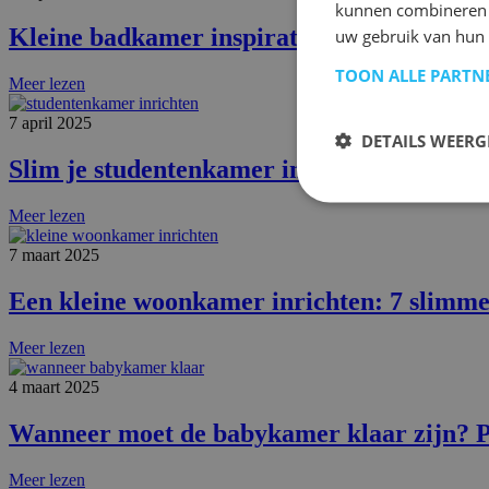
kunnen combineren m
Kleine badkamer inspiratie: slim en stijlv
uw gebruik van hun 
TOON ALLE PARTN
Meer lezen
7 april 2025
DETAILS WEERG
Slim je studentenkamer inrichten: zo doe j
Meer lezen
7 maart 2025
Een kleine woonkamer inrichten: 7 slimme
Meer lezen
4 maart 2025
Wanneer moet de babykamer klaar zijn? Pl
Meer lezen