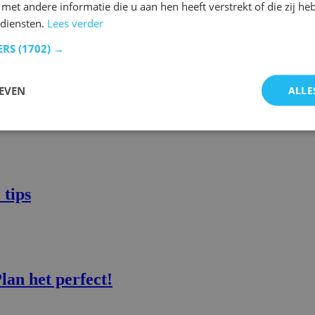
et andere informatie die u aan hen heeft verstrekt of die zij h
ol wonen
diensten.
Lees verder
ERS
(1702) →
EVEN
ALLE
e dat
 tips
an het perfect!