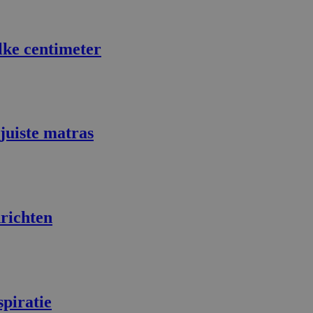
lke centimeter
 juiste matras
richten
spiratie