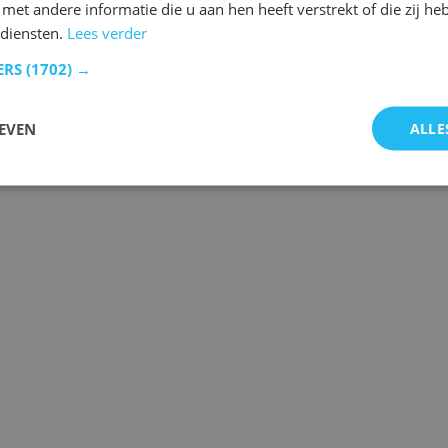
et andere informatie die u aan hen heeft verstrekt of die zij h
diensten.
Lees verder
ERS
(1702) →
EVEN
ALLE