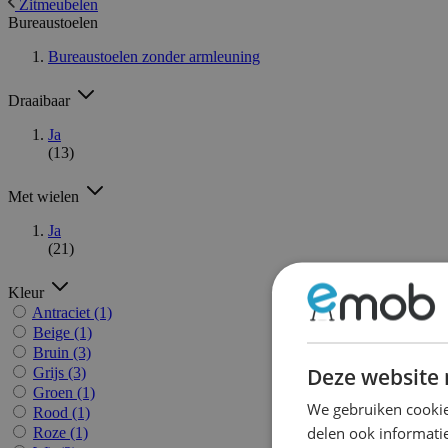
Zitmeubelen
Bureaustoelen
Bureaustoelen zonder armleuning
Draaibaar
Ja
(13)
Met wielen
Ja
(21)
Kleur
Antraciet
(1)
Beige
(1)
Bruin
(3)
Deze website 
Grijs
(3)
Groen
(1)
We gebruiken cookie
Rood
(1)
delen ook informatie
Roze
(1)