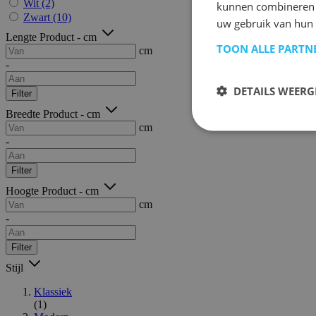
Wit
(2)
kunnen combineren m
Zwart
(10)
uw gebruik van hun 
Lengte Product - cm
TOON ALLE PARTN
cm
-
DETAILS WEERG
Filter
Breedte Product - cm
cm
-
Filter
Hoogte Product - cm
cm
-
Filter
Stijl
Klassiek
(1)