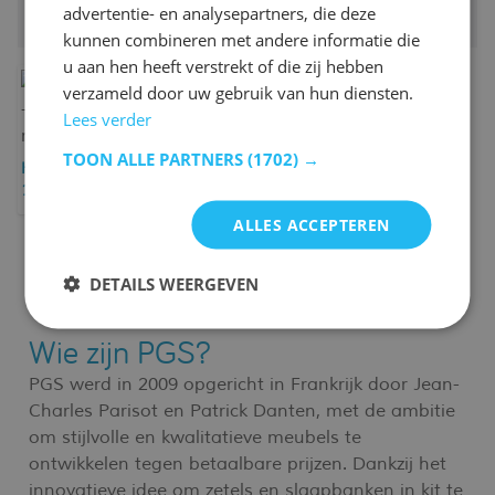
advertentie- en analysepartners, die deze
Gratis achteraf of in termijnen betalen
kunnen combineren met andere informatie die
u aan hen heeft verstrekt of die zij hebben
verzameld door uw gebruik van hun diensten.
Lees verder
TOON ALLE PARTNERS
(1702) →
Hoekbank Tweety links -
192x137x82cm -
marineblauwe stof
ALLES ACCEPTEREN
DETAILS WEERGEVEN
Wie zijn PGS?
PGS werd in 2009 opgericht in Frankrijk door Jean-
Charles Parisot en Patrick Danten, met de ambitie
om stijlvolle en kwalitatieve meubels te
ontwikkelen tegen betaalbare prijzen. Dankzij het
innovatieve idee om zetels en slaapbanken in kit te