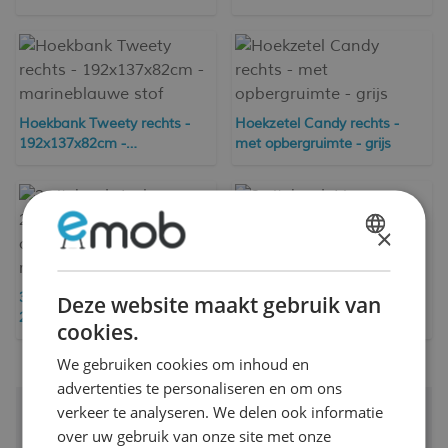
ribfluweel
Hoekbank Tweety rechts -
Hoekzetel Candy rechts -
192x137x82cm -
met opbergruimte - grijs
marineblauwe stof
×
DUTCH
3-zitsbank Lino -
FRENCH
180x78x92cm - beige stof
3-zitsbank Josh -
Deze website maakt gebruik van
239x86x85cm - met
cookies.
opbergruimte - antraciet
ribfluweel
We gebruiken cookies om inhoud en
advertenties te personaliseren en om ons
verkeer te analyseren. We delen ook informatie
30 dagen bedenktijd
over uw gebruik van onze site met onze
Gratis bezorging en retour