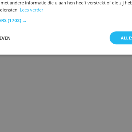
et andere informatie die u aan hen heeft verstrekt of die zij h
diensten.
Lees verder
ERS
(1702) →
EVEN
ALLE