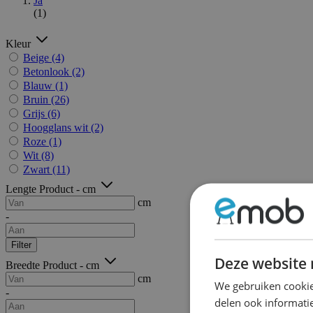
Ja
(1)
Kleur
Beige
(4)
Betonlook
(2)
Blauw
(1)
Bruin
(26)
Grijs
(6)
Hoogglans wit
(2)
Roze
(1)
Wit
(8)
Zwart
(11)
Lengte Product - cm
cm
-
Filter
Deze website 
Breedte Product - cm
cm
We gebruiken cookie
-
delen ook informatie