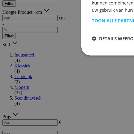
kunnen combineren m
Filter
uw gebruik van hun 
Hoogte Product - cm
cm
TOON ALLE PARTN
-
Filter
DETAILS WEERG
Stijl
Industrieel
(4)
Klassiek
(4)
Landelijk
(2)
Modern
(37)
Scandinavisch
(4)
Prijs
€
-