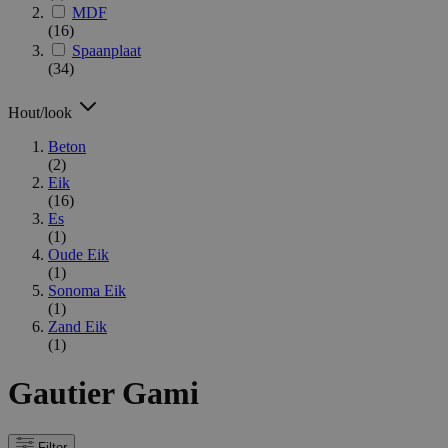
MDF
(16)
Spaanplaat
(34)
Hout/look
Beton
(2)
Eik
(16)
Es
(1)
Oude Eik
(1)
Sonoma Eik
(1)
Zand Eik
(1)
Gautier Gami
Filter