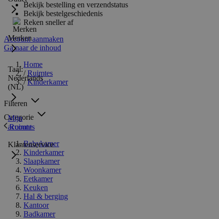
Bekijk bestelling en verzendstatus
Bekijk bestelgeschiedenis
Reken sneller af
Merken
Account aanmaken
Ga naar de inhoud
Home
Taal:
/
Ruimtes
Nederlands
/
Kinderkamer
(NL)
Filteren
Categorie
Mijn
Ruimtes
account
Babykamer
Klantenservice
Kinderkamer
Slaapkamer
Woonkamer
Eetkamer
Keuken
Hal & berging
Kantoor
Badkamer