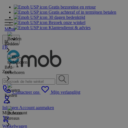
Gratis bezorging en retour
Gratis achteraf of in termijnen betalen
30 dagen bedenktijd
Bezoek onze winkel
Klantendienst & advies
Menu
NL
Bedden
FR
Bed-
Zoek
toebehoren
Contacteer ons
Mijn verlanglijst
Kasten
Inloggen
Account aanmaken
Mijn Account
Bureaus
Winkelwagen