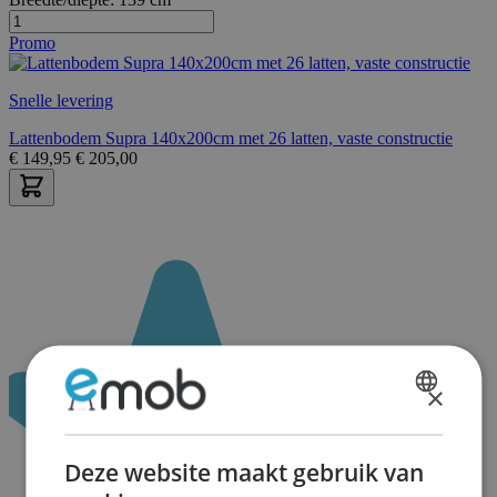
Promo
Snelle levering
Lattenbodem Supra 140x200cm met 26 latten, vaste constructie
€
149,95
€
205,00
×
DUTCH
FRENCH
Deze website maakt gebruik van