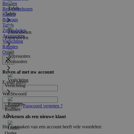
Bedden
Bed-toebehoren
Tafels
Kasten
Bureaus
Tafels
Zitmeubelen
Accessoires
Zitmeubelen
Verlichting
Ruimtes
Outlet
Accessoires
Reken af met uw account
E-mail adres
Verlichting
Wachtwoord
Paswoord vergeten ?
Inloggen
Ruimtes
Afrekenen als een nieuwe klant
Het aanmaken van een account heeft vele voordelen:
Outlet