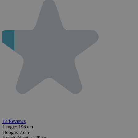
13
Reviews
Lengte:
196 cm
Hoogte:
7 cm
Breedte/diepte:
139 cm