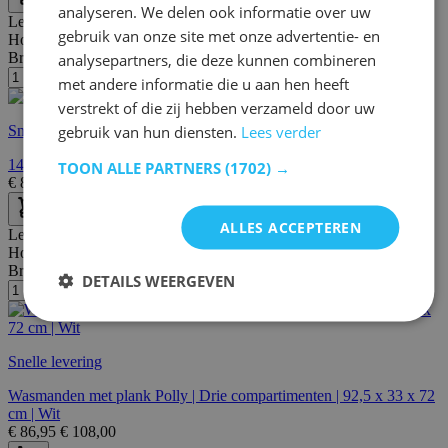
analyseren. We delen ook informatie over uw
Lengte:
66 cm
gebruik van onze site met onze advertentie- en
Hoogte:
66 cm
Breedte/diepte:
33 cm
analysepartners, die deze kunnen combineren
met andere informatie die u aan hen heeft
verstrekt of die zij hebben verzameld door uw
gebruik van hun diensten.
Lees verder
Snelle levering
140L wasmand in rotan-stijl met deksel, voering en handgrepen
TOON ALLE PARTNERS
(1702) →
€
89,95
€
112,00
ALLES ACCEPTEREN
Lengte:
92 cm
Hoogte:
72 cm
Breedte/diepte:
33 cm
DETAILS WEERGEVEN
Snelle levering
Wasmanden met plank Polly | Drie compartimenten | 92,5 x 33 x 72
cm | Wit
€
86,95
€
108,00