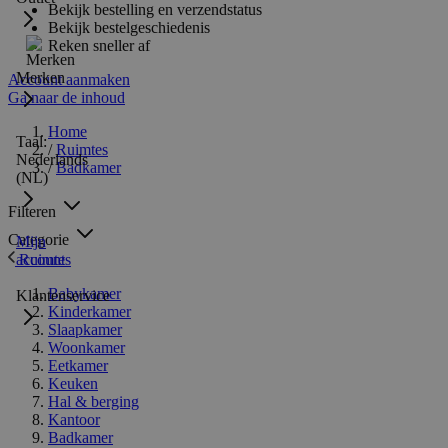
Bekijk bestelling en verzendstatus
Bekijk bestelgeschiedenis
Reken sneller af
Merken
Account aanmaken
Ga naar de inhoud
Home
Taal:
/
Ruimtes
Nederlands
/
Badkamer
(NL)
Filteren
Categorie
Mijn
Ruimtes
account
Babykamer
Klantenservice
Kinderkamer
Slaapkamer
Woonkamer
Eetkamer
Keuken
Hal & berging
Kantoor
Badkamer