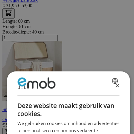
Verwijderbare Zak
€
31,95
€
53,00
Lengte:
60 cm
Hoogte:
61 cm
Breedte/diepte:
40 cm
×
DUTCH
FRENCH
Deze website maakt gebruik van
Snelle levering
cookies.
Opvouwbare wasmand met deksel, 150L, sorteren 3 secties
We gebruiken cookies om inhoud en advertenties
€
53,95
€
68,00
te personaliseren en om ons verkeer te