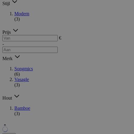
Stijl
Modern
(3)
Prijs
€
-
Merk
Songmics
(6)
Vasagle
(3)
Hout
Bamboe
(3)