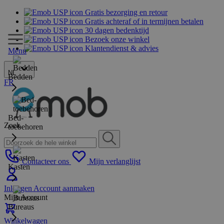
Gratis bezorging en retour
Gratis achteraf of in termijnen betalen
30 dagen bedenktijd
Bezoek onze winkel
Klantendienst & advies
Menu
NL
Bedden
FR
Bed-
Zoek
toebehoren
Contacteer ons
Mijn verlanglijst
Kasten
Inloggen
Account aanmaken
Mijn Account
Bureaus
Winkelwagen