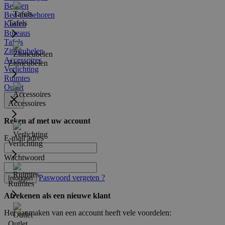
Bedden
Bed-toebehoren
Tafels
Kasten
Bureaus
Tafels
Zitmeubelen
Accessoires
Zitmeubelen
Verlichting
Ruimtes
Outlet
Accessoires
Reken af met uw account
E-mail adres
Verlichting
Wachtwoord
Paswoord vergeten ?
Inloggen
Ruimtes
Afrekenen als een nieuwe klant
Het aanmaken van een account heeft vele voordelen:
Outlet