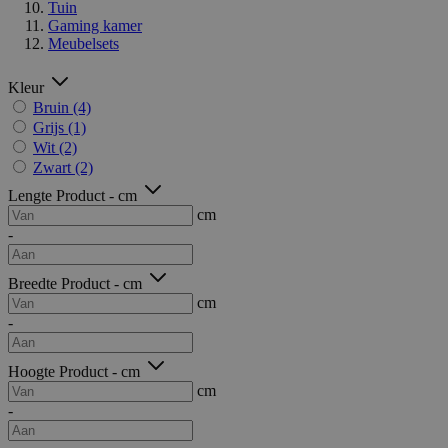
Tuin
Gaming kamer
Meubelsets
Kleur
Bruin
(4)
Grijs
(1)
Wit
(2)
Zwart
(2)
Lengte Product - cm
cm
-
Breedte Product - cm
cm
-
Hoogte Product - cm
cm
-