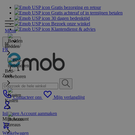
Gratis bezorging en retour
Gratis achteraf of in termijnen betalen
30 dagen bedenktijd
Bezoek onze winkel
Klantendienst & advies
Menu
NL
Bedden
FR
Bed-
Zoek
toebehoren
Contacteer ons
Mijn verlanglijst
Kasten
Inloggen
Account aanmaken
Mijn Account
Bureaus
Winkelwagen