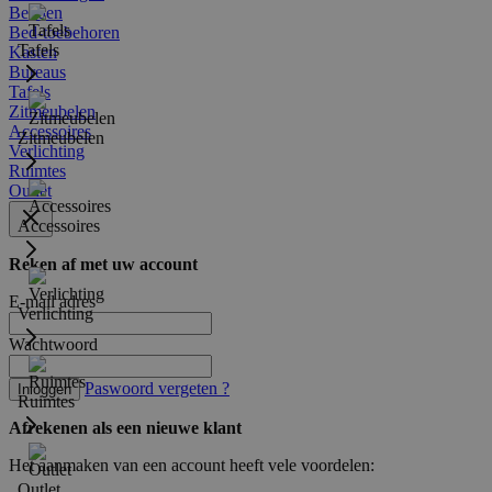
Bedden
Bed-toebehoren
Tafels
Kasten
Bureaus
Tafels
Zitmeubelen
Accessoires
Zitmeubelen
Verlichting
Ruimtes
Outlet
Accessoires
Reken af met uw account
E-mail adres
Verlichting
Wachtwoord
Paswoord vergeten ?
Inloggen
Ruimtes
Afrekenen als een nieuwe klant
Het aanmaken van een account heeft vele voordelen:
Outlet