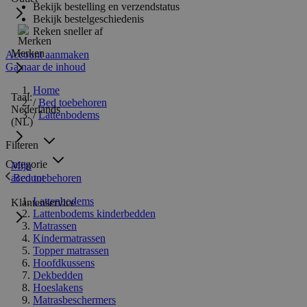
Bekijk bestelling en verzendstatus
Bekijk bestelgeschiedenis
Reken sneller af
Merken
Account aanmaken
Ga naar de inhoud
Home
Taal:
/
Bed toebehoren
Nederlands
/
Lattenbodems
(NL)
Filteren
Categorie
Mijn
Bed toebehoren
account
Lattenbodems
Klantenservice
Lattenbodems kinderbedden
Matrassen
Kindermatrassen
Topper matrassen
Hoofdkussens
Dekbedden
Hoeslakens
Matrasbeschermers