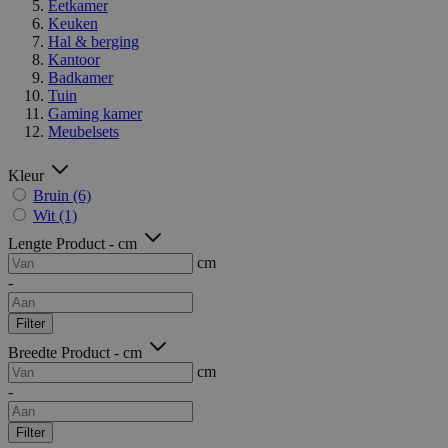
Eetkamer
Keuken
Hal & berging
Kantoor
Badkamer
Tuin
Gaming kamer
Meubelsets
Kleur
Bruin
(6)
Wit
(1)
Lengte Product - cm
cm
-
Filter
Breedte Product - cm
cm
-
Filter