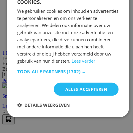
cookies.
We gebruiken cookies om inhoud en advertenties
te personaliseren en om ons verkeer te
analyseren. We delen ook informatie over uw
gebruik van onze site met onze advertentie- en
analysepartners, die deze kunnen combineren
met andere informatie die u aan hen heeft
1
Review
verstrekt of die zij hebben verzameld door uw
Lengte:
196 cm
gebruik van hun diensten.
Lees verder
Hoogte:
6 cm
Breedte/diepte:
89 cm
TOON ALLE PARTNERS
(1702) →
Promo
ALLES ACCEPTEREN
Snelle levering
DETAILS WEERGEVEN
Lattenbodem Basic 13 latten - 90x200cm
€
79,95
€
105,00