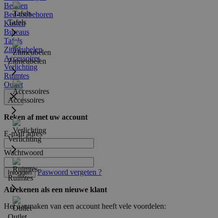
Bedden
Bed-toebehoren
Tafels
Kasten
Bureaus
Tafels
Zitmeubelen
Accessoires
Zitmeubelen
Verlichting
Ruimtes
Outlet
Accessoires
Reken af met uw account
E-mail adres
Verlichting
Wachtwoord
Paswoord vergeten ?
Inloggen
Ruimtes
Afrekenen als een nieuwe klant
Het aanmaken van een account heeft vele voordelen:
Outlet