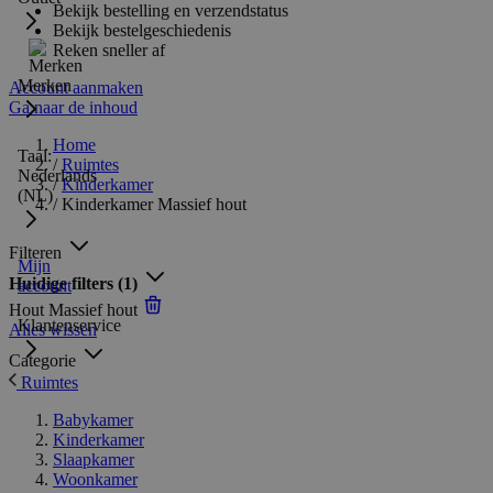
Bekijk bestelling en verzendstatus
Bekijk bestelgeschiedenis
Reken sneller af
Merken
Account aanmaken
Ga naar de inhoud
Home
Taal:
/
Ruimtes
Nederlands
/
Kinderkamer
(NL)
/
Kinderkamer Massief hout
Filteren
Mijn
Huidige filters
(1)
account
Hout
Massief hout
Klantenservice
Alles wissen
Categorie
Ruimtes
Babykamer
Kinderkamer
Slaapkamer
Woonkamer