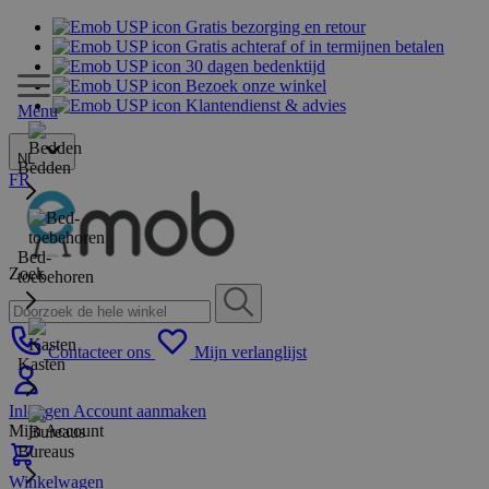
Gratis bezorging en retour
Gratis achteraf of in termijnen betalen
30 dagen bedenktijd
Bezoek onze winkel
Klantendienst & advies
Menu
NL
Bedden
FR
Bed-
Zoek
toebehoren
Contacteer ons
Mijn verlanglijst
Kasten
Inloggen
Account aanmaken
Mijn Account
Bureaus
Winkelwagen