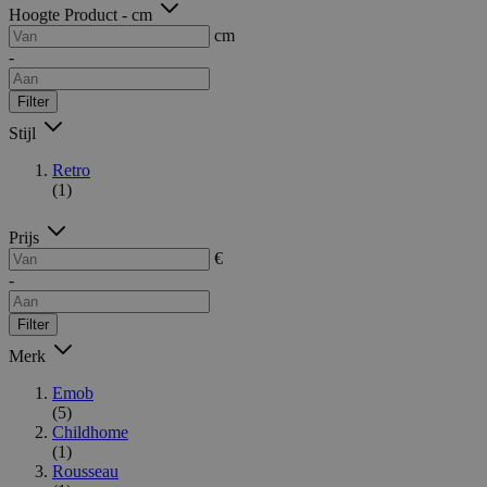
Hoogte Product - cm
cm
-
Filter
Stijl
Retro
(1)
Prijs
€
-
Filter
Merk
Emob
(5)
Childhome
(1)
Rousseau