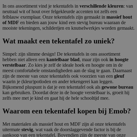
In ons assortiment vind je tekentafels in
verschillende kleuren
: van
neutraal wit of hout over felgekleurde accenten tot zelfs een
felblauw exemplaar. Onze tekentafels zijn gemaakt in
massief hout
of MDF
en bieden aan jouw kind een stevig bureau waaraan de
mooiste tekeningen, schilderijen en knutselwerkjes worden gemaakt.
Wat maakt een tekentafel zo uniek?
Simpel: zijn slimme design! De tekentafels in ons assortiment
hebben niet alleen een
kantelbaar blad
, maar zijn ook
in hoogte
verstelbaar
. Zo kies je zelf de ideale hoek en hoogte om in de
meest comfortabele omstandigheden aan de slag te gaan. Daarnaast
zijn de meeste van onze tekentafels ook voorzien van een
gleuf
waarin je (kleur)potloden en ander tekengerei kan leggen.
Bijkomend pluspunt is dat je een tekentafel ook als
gewone bureau
kan gebruiken. Doordat deze in de hoogte verstelbaar is, groeit hij
zelfs mee met je kind en gaat hij de hele schooltijd mee.
Waarom een tekentafel kopen bij Emob?
Met materialen als massief hout en MDF zijn al onze tekentafels
uitermate
stevig
, wat vaak de doorslaggevende factor is bij de
aankoop van een tekentafel. Bovendien zijn de meeste van onze