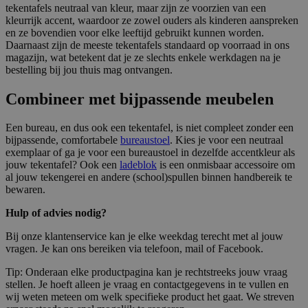
tekentafels neutraal van kleur, maar zijn ze voorzien van een
kleurrijk accent, waardoor ze zowel ouders als kinderen aanspreken
en ze bovendien voor elke leeftijd gebruikt kunnen worden.
Daarnaast zijn de meeste tekentafels standaard op voorraad in ons
magazijn, wat betekent dat je ze slechts enkele werkdagen na je
bestelling bij jou thuis mag ontvangen.
Combineer met bijpassende meubelen
Een bureau, en dus ook een tekentafel, is niet compleet zonder een
bijpassende, comfortabele
bureaustoel
. Kies je voor een neutraal
exemplaar of ga je voor een bureaustoel in dezelfde accentkleur als
jouw tekentafel? Ook een
ladeblok
is een onmisbaar accessoire om
al jouw tekengerei en andere (school)spullen binnen handbereik te
bewaren.
Hulp of advies nodig?
Bij onze klantenservice kan je elke weekdag terecht met al jouw
vragen. Je kan ons bereiken via telefoon, mail of Facebook.
Tip: Onderaan elke productpagina kan je rechtstreeks jouw vraag
stellen. Je hoeft alleen je vraag en contactgegevens in te vullen en
wij weten meteen om welk specifieke product het gaat. We streven