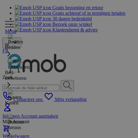
Gratis bezorging en retour
Gratis achteraf of in termijnen betalen
30 dagen bedenktijd
Bezoek onze winkel
Klantendienst & advies
Menu
NL
Bedden
FR
Bed-
Zoek
toebehoren
Contacteer ons
Mijn verlanglijst
Kasten
Inloggen
Account aanmaken
Mijn Account
Bureaus
Winkelwagen