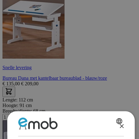
Snelle levering
Bureau Dana met kantelbaar bureaublad - blauw/roze
€
135,00
€
209,00
Lengte:
112 cm
Hoogte:
91 cm
Breedte/diepte:
68 cm
×
DUTCH