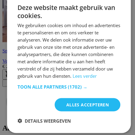
FRENCH
Deze website maakt gebruik van
cookies.
We gebruiken cookies om inhoud en advertenties
te personaliseren en om ons verkeer te
analyseren. We delen ook informatie over uw
gebruik van onze site met onze advertentie- en
Snelle levering
analysepartners, die deze kunnen combineren
met andere informatie die u aan hen heeft
Verstelbaar kinderbureau Dasha - wit gelakt dennenhout
€
229,00
€
283,00
verstrekt of die zij hebben verzameld door uw
gebruik van hun diensten.
Lees verder
Filter
TOON ALLE PARTNERS
(1702) →
ALLES ACCEPTEREN
DETAILS WEERGEVEN
Aanbod tekentafels