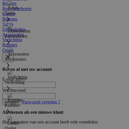
Bedden
Bed-toebehoren
Tafels
Kasten
Bureaus
Tafels
Zitmeubelen
Accessoires
Zitmeubelen
Verlichting
Ruimtes
Outlet
Accessoires
Reken af met uw account
E-mail adres
Verlichting
Wachtwoord
Paswoord vergeten ?
Inloggen
Ruimtes
Afrekenen als een nieuwe klant
Het aanmaken van een account heeft vele voordelen:
Outlet