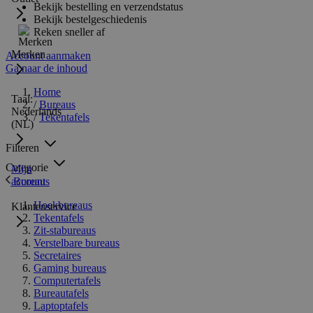
Bekijk bestelling en verzendstatus
Bekijk bestelgeschiedenis
Reken sneller af
Merken
Account aanmaken
Ga naar de inhoud
Home
Taal:
/
Bureaus
Nederlands
/
Tekentafels
(NL)
Filteren
Categorie
Mijn
Bureaus
account
Hoekbureaus
Klantenservice
Tekentafels
Zit-stabureaus
Verstelbare bureaus
Secretaires
Gaming bureaus
Computertafels
Bureautafels
Laptoptafels