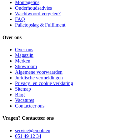
Montagetips
Onderhoudsadvies
Wachtwoord vergeten?
FAQ
Palletopslag & Fulfilment
Over ons
Over ons
Magazijn
Merken
Showroom
Algemene voorwaarden
Juridische vermeldingen
Privacy- en cookie verklaring
Sitemap
Blog
Vacatures
Contacteer ons
Vragen? Contacteer ons
service@emob.eu
051 49 12 34