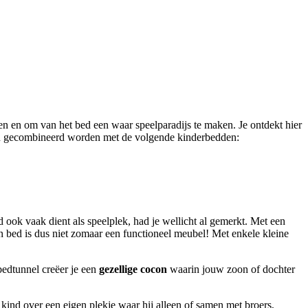
n en om van het bed een waar speelparadijs te maken. Je ontdekt hier
kan gecombineerd worden met de volgende kinderbedden:
 ook vaak dient als speelplek, had je wellicht al gemerkt. Met een
n bed is dus niet zomaar een functioneel meubel! Met enkele kleine
bedtunnel creëer je een
gezellige cocon
waarin jouw zoon of dochter
e kind over een eigen plekje waar hij alleen of samen met broers,