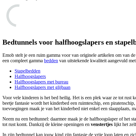
Bedtunnels voor halfhoogslapers en stapel
Emob stelt je een ruim gamma voor van originele artikelen om van de
een compleet gamma
bedden
van uitstekende kwaliteit aangevuld met
Stapelbedden
Halfhoogslapers
Halfhoogslapers met bureau
Halfhoogslapers met glijbaan
Voor vele kinderen is het bed heilig. Het is een plek waar ze tot rus
beetje fantasie wordt het kinderbed een ruimteschip, een piratenschi
toevoegingen maak je van het kinderbed niet enkel een slaapplaats, m
Neem nu een bedtunnel: daarmee maak je de halfhoogslaper of het sta
tot rust komt. Dankzij de kleine openingen en
venstertjes
lijkt het ze
In zijn bedtunnel kan jouw kind zijn fantasie de vrije loop laten en zi