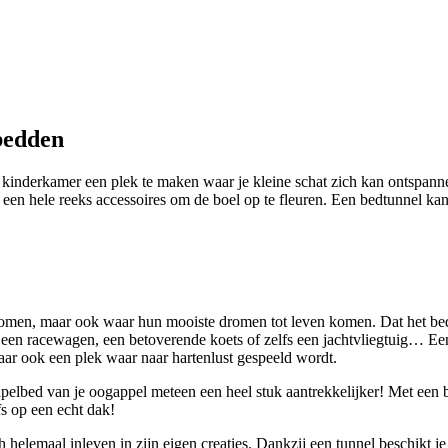
bedden
 kinderkamer een plek te maken waar je kleine schat zich kan ontspanne
 een hele reeks accessoires om de boel op te fleuren. Een bedtunnel 
t komen, maar ook waar hun mooiste dromen tot leven komen. Dat het bed
p, een racewagen, een betoverende koets of zelfs een jachtvliegtuig… Ee
aar ook een plek waar naar hartenlust gespeeld wordt.
pelbed van je oogappel meteen een heel stuk aantrekkelijker! Met een 
lfs op een echt dak!
ch helemaal inleven in zijn eigen creaties. Dankzij een tunnel beschikt j