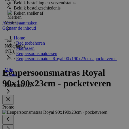
Bekijk bestelling en verzendstatus
Bekijk bestelgeschiedenis
Reken sneller af
Merken
Account aanmaken
Ga naar de inhoud
Home
Taal:
/
Bed toebehoren
Nederlands
/
Matrassen
(NL)
/
Eenpersoonsmatrassen
/
Eenpersoonsmatras Royal 90x190x23cm - pocketveren
Mijn
Eenpersoonsmatras Royal
account
90x190x23cm - pocketveren
Klantenservice
Promo