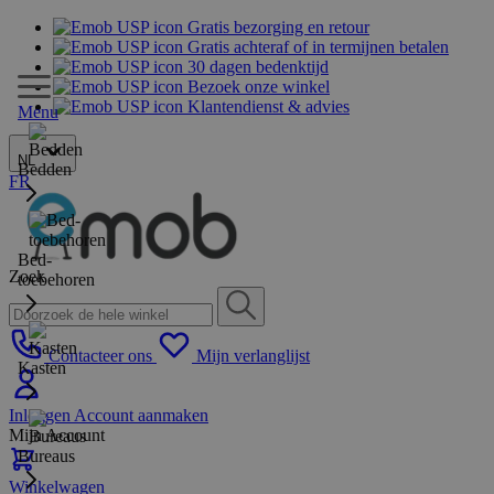
Gratis bezorging en retour
Gratis achteraf of in termijnen betalen
30 dagen bedenktijd
Bezoek onze winkel
Klantendienst & advies
Menu
NL
Bedden
FR
Bed-
Zoek
toebehoren
Contacteer ons
Mijn verlanglijst
Kasten
Inloggen
Account aanmaken
Mijn Account
Bureaus
Winkelwagen