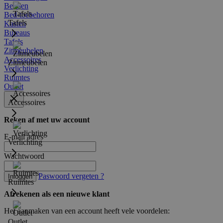
Bedden
Bed-toebehoren
Tafels
Kasten
Bureaus
Tafels
Zitmeubelen
Accessoires
Zitmeubelen
Verlichting
Ruimtes
Outlet
Accessoires
Reken af met uw account
E-mail adres
Verlichting
Wachtwoord
Paswoord vergeten ?
Inloggen
Ruimtes
Afrekenen als een nieuwe klant
Het aanmaken van een account heeft vele voordelen:
Outlet