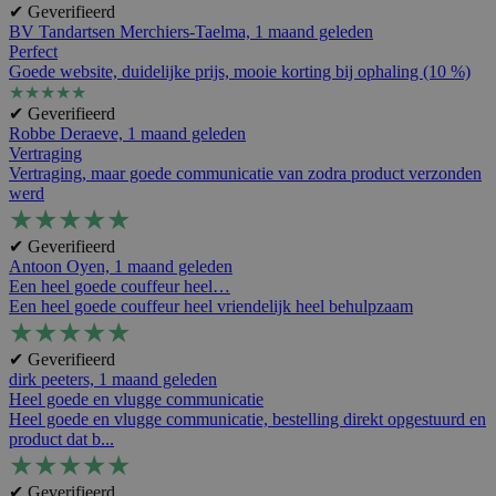
✔ Geverifieerd
BV Tandartsen Merchiers-Taelma,
1 maand geleden
Perfect
Goede website, duidelijke prijs, mooie korting bij ophaling (10 %)
★
★
★
★
★
✔ Geverifieerd
Robbe Deraeve,
1 maand geleden
Vertraging
Vertraging, maar goede communicatie van zodra product verzonden
werd
★
★
★
★
★
✔ Geverifieerd
Antoon Oyen,
1 maand geleden
Een heel goede couffeur heel…
Een heel goede couffeur heel vriendelijk heel behulpzaam
★
★
★
★
★
✔ Geverifieerd
dirk peeters,
1 maand geleden
Heel goede en vlugge communicatie
Heel goede en vlugge communicatie, bestelling direkt opgestuurd en
product dat b...
★
★
★
★
★
✔ Geverifieerd