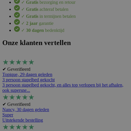
✓
Gratis
bezorging en retour
✓
Gratis
achteraf betalen
✓
Gratis
in termijnen betalen
✓
2 jaar
garantie
✓
30 dagen
bedenktijd
Onze klanten vertellen
★
★
★
★
★
✔ Geverifieerd
Topique,
29 dagen geleden
3 persoon stapelbed gekocht
3 persoon stapelbed gekocht, en alles top verlopen bij het afhalen,
ook supersne...
★
★
★
★
★
✔ Geverifieerd
Nancy,
30 dagen geleden
Super
Uitstekende bestelling
★
★
★
★
★