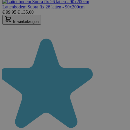
Lattenbodem Supra fix 26 latten - 90x200cm
€
99,95
€
135,00
In winkelwagen