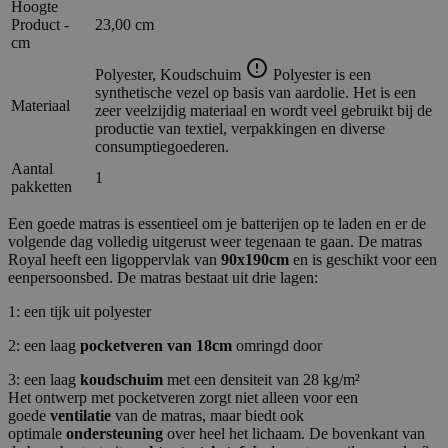
Hoogte
Product -
23,00 cm
cm
Polyester, Koudschuim
Polyester is een
synthetische vezel op basis van aardolie. Het is een
Materiaal
zeer veelzijdig materiaal en wordt veel gebruikt bij de
productie van textiel, verpakkingen en diverse
consumptiegoederen.
Aantal
1
pakketten
Een goede matras is essentieel om je batterijen op te laden en er de
volgende dag volledig uitgerust weer tegenaan te gaan. De matras
Royal heeft een ligoppervlak van
90x190cm
en is geschikt voor een
eenpersoonsbed. De matras bestaat uit drie lagen:
1: een tijk uit polyester
2: een laag
pocketveren van 18cm
omringd door
3: een laag
koudschuim
met een densiteit van 28 kg/m²
Het ontwerp met pocketveren zorgt niet alleen voor een
goede
ventilatie
van de matras, maar biedt ook
optimale
ondersteuning
over heel het lichaam. De bovenkant van