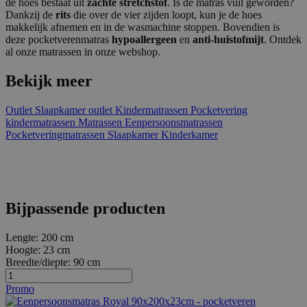
de hoes bestaat uit
zachte stretchstof
. Is de matras vuil geworden?
Dankzij de
rits
die over de vier zijden loopt, kun je de hoes
makkelijk afnemen en in de wasmachine stoppen. Bovendien is
deze pocketverenmatras
hypoallergeen
en
anti-huistofmijt
. Ontdek
al onze matrassen in onze webshop.
Bekijk meer
Outlet
Slaapkamer outlet
Kindermatrassen
Pocketvering
kindermatrassen
Matrassen
Eenpersoonsmatrassen
Pocketveringmatrassen
Slaapkamer
Kinderkamer
Bijpassende producten
Lengte:
200 cm
Hoogte:
23 cm
Breedte/diepte:
90 cm
Promo