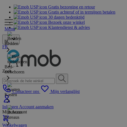
Gratis bezorging en retour
Gratis achteraf of in termijnen betalen
30 dagen bedenktijd
Bezoek onze winkel
Klantendienst & advies
Menu
NL
Bedden
FR
Bed-
Zoek
toebehoren
Contacteer ons
Mijn verlanglijst
Kasten
Inloggen
Account aanmaken
Mijn Account
Bureaus
Winkelwagen