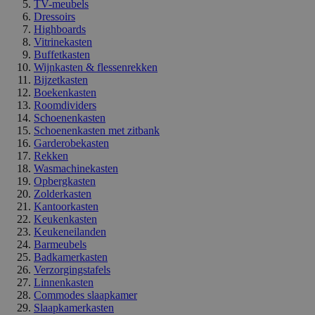
TV-meubels
Dressoirs
Highboards
Vitrinekasten
Buffetkasten
Wijnkasten & flessenrekken
Bijzetkasten
Boekenkasten
Roomdividers
Schoenenkasten
Schoenenkasten met zitbank
Garderobekasten
Rekken
Wasmachinekasten
Opbergkasten
Zolderkasten
Kantoorkasten
Keukenkasten
Keukeneilanden
Barmeubels
Badkamerkasten
Verzorgingstafels
Linnenkasten
Commodes slaapkamer
Slaapkamerkasten