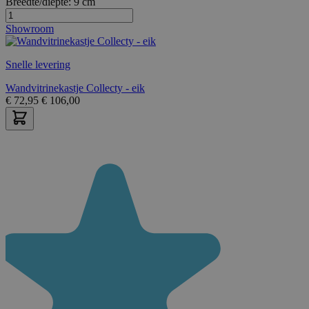
Breedte/diepte:
9 cm
Showroom
Snelle levering
Wandvitrinekastje Collecty - eik
€
72,95
€
106,00