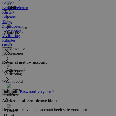
Bedden
Bed-toebehoren
Tafels
Kasten
Bureaus
Tafels
Zitmeubelen
Accessoires
Zitmeubelen
Verlichting
Ruimtes
Outlet
Accessoires
Reken af met uw account
E-mail adres
Verlichting
Wachtwoord
Paswoord vergeten ?
Inloggen
Ruimtes
Afrekenen als een nieuwe klant
Het aanmaken van een account heeft vele voordelen:
Outlet