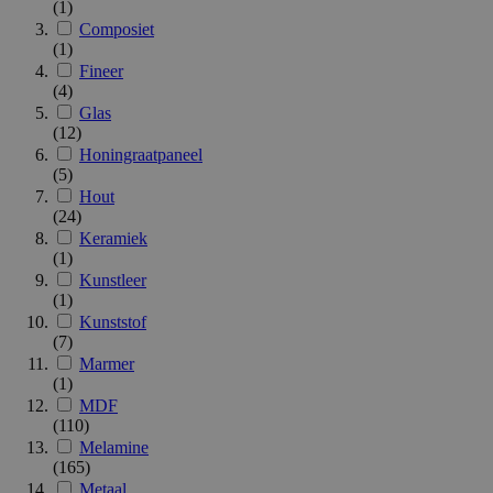
(1)
Composiet
(1)
Fineer
(4)
Glas
(12)
Honingraatpaneel
(5)
Hout
(24)
Keramiek
(1)
Kunstleer
(1)
Kunststof
(7)
Marmer
(1)
MDF
(110)
Melamine
(165)
Metaal