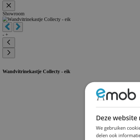
Showroom
-
+
Wandvitrinekastje Collecty - eik
Deze website 
We gebruiken cookie
delen ook informatie