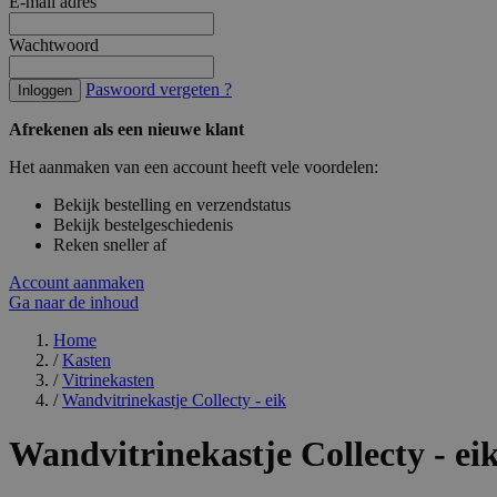
E-mail adres
Wachtwoord
Paswoord vergeten ?
Inloggen
Afrekenen als een nieuwe klant
Het aanmaken van een account heeft vele voordelen:
Bekijk bestelling en verzendstatus
Bekijk bestelgeschiedenis
Reken sneller af
Account aanmaken
Ga naar de inhoud
Home
/
Kasten
/
Vitrinekasten
/
Wandvitrinekastje Collecty - eik
Wandvitrinekastje Collecty - ei