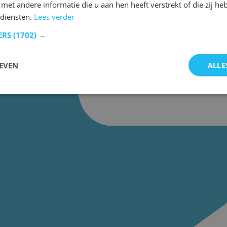
et andere informatie die u aan hen heeft verstrekt of die zij h
diensten.
Lees verder
ERS
(1702) →
EVEN
ALLE