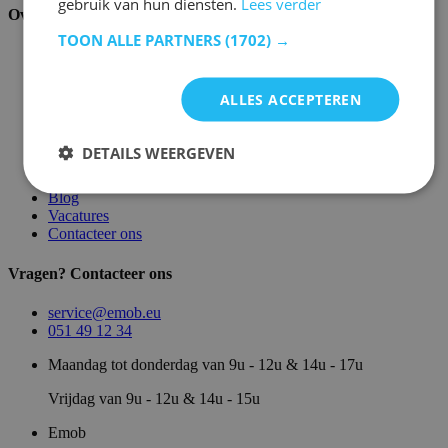
gebruik van hun diensten.
Lees verder
Over ons
TOON ALLE PARTNERS
(1702) →
Over ons
Magazijn
Merken
ALLES ACCEPTEREN
Showroom
Algemene voorwaarden
Juridische vermeldingen
DETAILS WEERGEVEN
Privacy- en cookie verklaring
Sitemap
Blog
Vacatures
Contacteer ons
Vragen? Contacteer ons
service@emob.eu
051 49 12 34
Maandag tot donderdag van 9u - 12u & 14u - 17u
Vrijdag van 9u - 12u & 14u - 15u
Emob