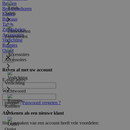
Bedden
Bed-toebehoren
Tafels
Kasten
Bureaus
Tafels
Zitmeubelen
Accessoires
Zitmeubelen
Verlichting
Ruimtes
Outlet
Accessoires
Reken af met uw account
E-mail adres
Verlichting
Wachtwoord
Paswoord vergeten ?
Inloggen
Ruimtes
Afrekenen als een nieuwe klant
Het aanmaken van een account heeft vele voordelen:
Outlet