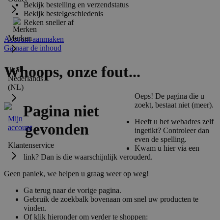
Bekijk bestelling en verzendstatus
Bekijk bestelgeschiedenis
Reken sneller af
Merken
Account aanmaken
Ga naar de inhoud
Whoops, onze fout...
Taal:
Nederlands
(NL)
Oeps! De pagina die u
zoekt, bestaat niet (meer).
Mijn
Heeft u het webadres zelf
account
ingetikt? Controleer dan
even de spelling.
Klantenservice
Kwam u hier via een
link? Dan is die waarschijnlijk verouderd.
Geen paniek, we helpen u graag weer op weg!
Ga terug naar de vorige pagina.
Gebruik de zoekbalk bovenaan om snel uw producten te
vinden.
Of klik hieronder om verder te shoppen: