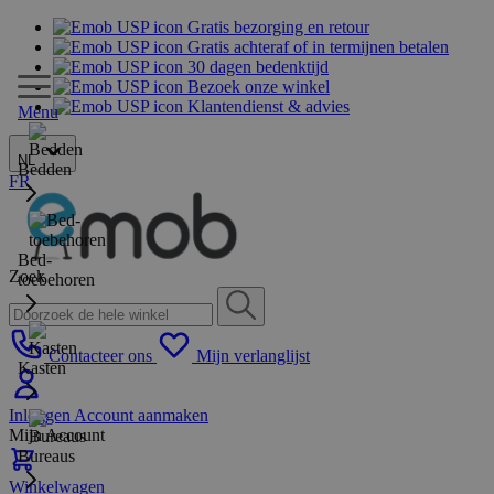
Gratis bezorging en retour
Gratis achteraf of in termijnen betalen
30 dagen bedenktijd
Bezoek onze winkel
Klantendienst & advies
Menu
NL
Bedden
FR
Bed-
Zoek
toebehoren
Contacteer ons
Mijn verlanglijst
Kasten
Inloggen
Account aanmaken
Mijn Account
Bureaus
Winkelwagen