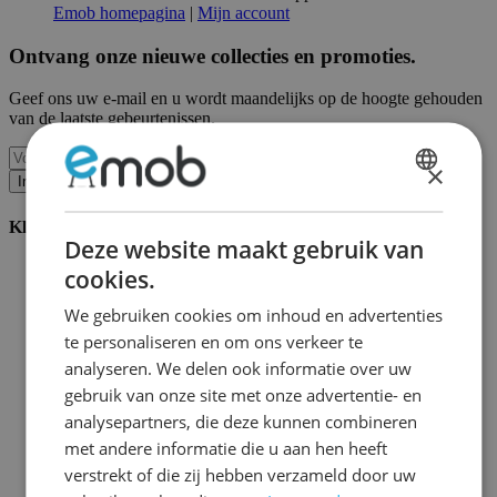
Emob homepagina
|
Mijn account
Ontvang onze nieuwe collecties en promoties.
Geef ons uw e-mail en u wordt maandelijks op de hoogte gehouden
van de laatste gebeurtenissen.
×
Inschrijven
DUTCH
Klantenservice
FRENCH
Deze website maakt gebruik van
Bestellen bij Emob
cookies.
Betaalmogelijkheden
Verzending en levering
We gebruiken cookies om inhoud en advertenties
Service en garantie
te personaliseren en om ons verkeer te
Annuleren of retourneren
analyseren. We delen ook informatie over uw
Klachten
Montagetips
gebruik van onze site met onze advertentie- en
Onderhoudsadvies
analysepartners, die deze kunnen combineren
Wachtwoord vergeten?
met andere informatie die u aan hen heeft
FAQ
Palletopslag & Fulfilment
verstrekt of die zij hebben verzameld door uw