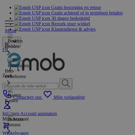
Gratis bezorging en retour
Gratis achteraf of in termijnen betalen
30 dagen bedenktijd
Bezoek onze winkel
Klantendienst & advies
Menu
NL
Bedden
FR
Bed-
Zoek
toebehoren
Contacteer ons
Mijn verlanglijst
Kasten
Inloggen
Account aanmaken
Mijn Account
Bureaus
Winkelwagen