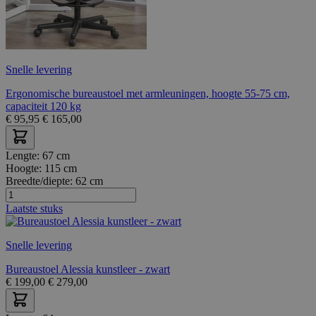
Snelle levering
Ergonomische bureaustoel met armleuningen, hoogte 55-75 cm,
capaciteit 120 kg
€
95,95
€
165,00
Lengte:
67 cm
Hoogte:
115 cm
Breedte/diepte:
62 cm
Laatste stuks
Snelle levering
Bureaustoel Alessia kunstleer - zwart
€
199,00
€
279,00