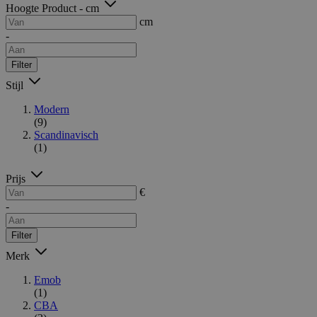
Hoogte Product - cm
cm
-
Filter
Stijl
Modern
(9)
Scandinavisch
(1)
Prijs
€
-
Filter
Merk
Emob
(1)
CBA