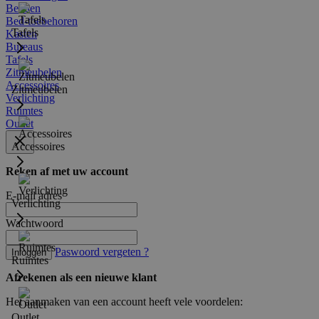
Bedden
Bed-toebehoren
Tafels
Kasten
Bureaus
Tafels
Zitmeubelen
Accessoires
Zitmeubelen
Verlichting
Ruimtes
Outlet
Accessoires
Reken af met uw account
E-mail adres
Verlichting
Wachtwoord
Paswoord vergeten ?
Inloggen
Ruimtes
Afrekenen als een nieuwe klant
Het aanmaken van een account heeft vele voordelen:
Outlet