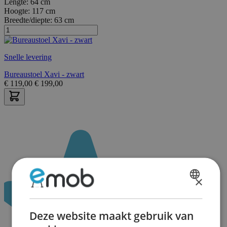
Lengte:
64 cm
Hoogte:
117 cm
Breedte/diepte:
63 cm
Snelle levering
Bureaustoel Xavi - zwart
€
119,00
€
199,00
×
DUTCH
FRENCH
Deze website maakt gebruik van