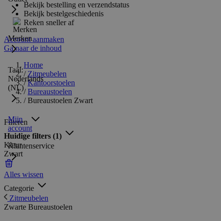
Bekijk bestelling en verzendstatus
Bekijk bestelgeschiedenis
Reken sneller af
Merken
Account aanmaken
Ga naar de inhoud
Home
Taal:
/
Zitmeubelen
Nederlands
/
Kantoorstoelen
(NL)
/
Bureaustoelen
/
Bureaustoelen Zwart
Mijn
Filteren
account
Huidige filters
(1)
Kleur
Klantenservice
Zwart
Alles wissen
Categorie
Zitmeubelen
Zwarte Bureaustoelen