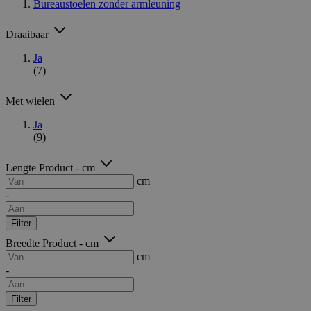
Bureaustoelen zonder armleuning
Draaibaar
Ja
(7)
Met wielen
Ja
(9)
Lengte Product - cm
cm
-
Filter
Breedte Product - cm
cm
-
Filter