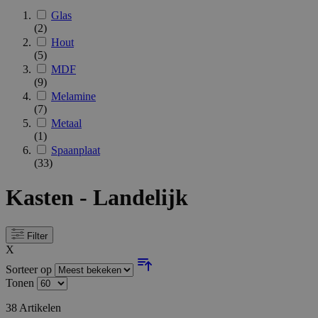
Glas
(2)
Hout
(5)
MDF
(9)
Melamine
(7)
Metaal
(1)
Spaanplaat
(33)
Kasten - Landelijk
Filter
X
Sorteer op
Tonen
38
Artikelen