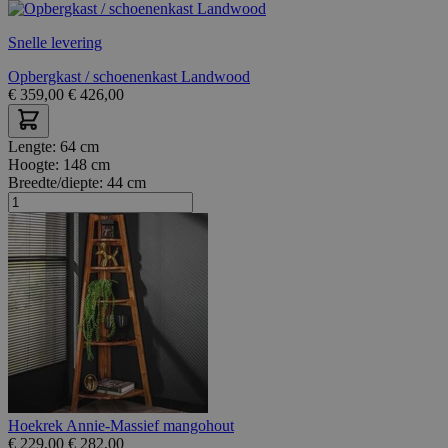
Snelle levering
Opbergkast / schoenenkast Landwood
€
359,00
€
426,00
Lengte:
64 cm
Hoogte:
148 cm
Breedte/diepte:
44 cm
Hoekrek Annie-Massief mangohout
€
229,00
€
282,00