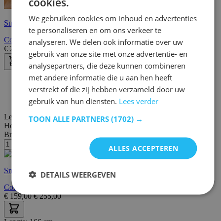
cookies.
We gebruiken cookies om inhoud en advertenties
Snelle levering
te personaliseren en om ons verkeer te
Commode Berge 120cm 3 deuren & 1 lade - wit/eik
analyseren. We delen ook informatie over uw
€
269,00
€
417,00
gebruik van onze site met onze advertentie- en
analysepartners, die deze kunnen combineren
met andere informatie die u aan hen heeft
30 dagen bedenktijd
verstrekt of die zij hebben verzameld door uw
Gratis bezorging en retour
Gratis achteraf of in termijnen betalen
gebruik van hun diensten.
Lees verder
Lengte:
80 cm
TOON ALLE PARTNERS
(1702) →
Hoogte:
90 cm
Breedte/diepte:
40 cm
ALLES ACCEPTEREN
Snelle levering
DETAILS WEERGEVEN
Commode Berge 80cm 2 deuren - wit/eik
€
159,00
€
255,00