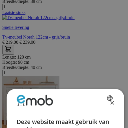
Breedte/diepte:
38 cm
Laatste stuks
Snelle levering
Tv-meubel Norah 122cm - grijs/bruin
€
219,00
€
239,00
Lengte:
120 cm
Hoogte:
90 cm
Breedte/diepte:
40 cm
×
DUTCH
FRENCH
Deze website maakt gebruik van