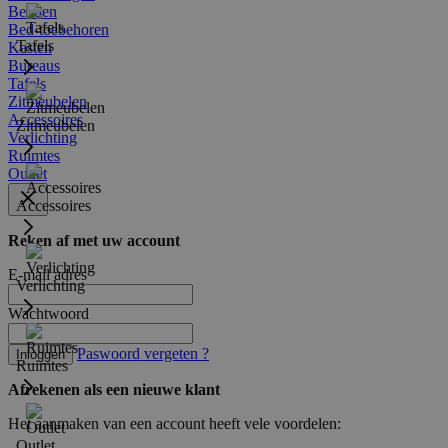
Bedden
Bed-toebehoren
Tafels
Kasten
Bureaus
Tafels
Zitmeubelen
Accessoires
Zitmeubelen
Verlichting
Ruimtes
Outlet
Accessoires
Reken af met uw account
E-mail adres
Verlichting
Wachtwoord
Paswoord vergeten ?
Inloggen
Ruimtes
Afrekenen als een nieuwe klant
Het aanmaken van een account heeft vele voordelen:
Outlet