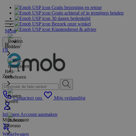
Gratis bezorging en retour
Gratis achteraf of in termijnen betalen
30 dagen bedenktijd
Bezoek onze winkel
Klantendienst & advies
Menu
NL
Bedden
FR
Bed-
Zoek
toebehoren
Contacteer ons
Mijn verlanglijst
Kasten
Inloggen
Account aanmaken
Mijn Account
Bureaus
Winkelwagen