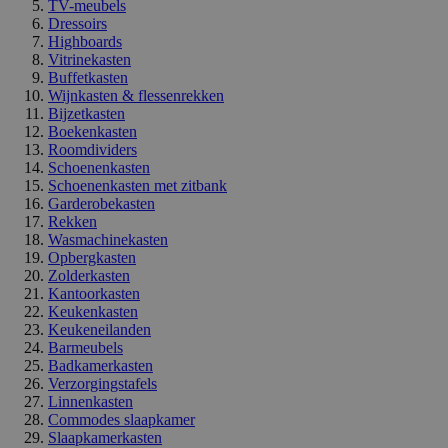
TV-meubels
Dressoirs
Highboards
Vitrinekasten
Buffetkasten
Wijnkasten & flessenrekken
Bijzetkasten
Boekenkasten
Roomdividers
Schoenenkasten
Schoenenkasten met zitbank
Garderobekasten
Rekken
Wasmachinekasten
Opbergkasten
Zolderkasten
Kantoorkasten
Keukenkasten
Keukeneilanden
Barmeubels
Badkamerkasten
Verzorgingstafels
Linnenkasten
Commodes slaapkamer
Slaapkamerkasten