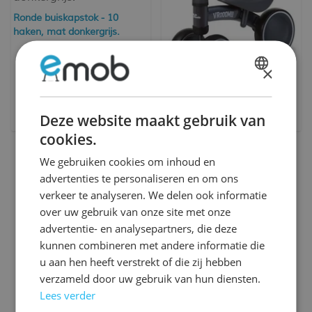
Ronde buiskapstok - 10
haken, mat donkergrijs.
×
DUTCH
Loopfiets Vroom uit metaal -
FRENCH
Deze website maakt gebruik van
grijs
cookies.
We gebruiken cookies om inhoud en
advertenties te personaliseren en om ons
verkeer te analyseren. We delen ook informatie
over uw gebruik van onze site met onze
Accessoires - Grijs kopen?
advertentie- en analysepartners, die deze
Ben je op zoek naar Accessoires - Grijs? Dan slaag
kunnen combineren met andere informatie die
je gegarandeerd bij Emob, jouw online
u aan hen heeft verstrekt of die zij hebben
meubelwinkel. In ons enorme assortiment vind je
verzameld door uw gebruik van hun diensten.
meer dan 10.000 prachtige meubels en sfeervolle
Lees verder
woondecoratie producten.