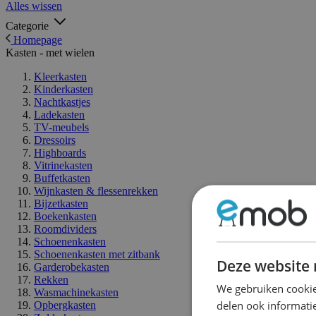
Alles wissen
Categorie
Homepage
Kasten - met wielen
Kleerkasten
Kinderkasten
Nachtkastjes
Ladekasten
TV-meubels
Dressoirs
Highboards
Vitrinekasten
Buffetkasten
Wijnkasten & flessenrekken
Bijzetkasten
Boekenkasten
Roomdividers
Schoenenkasten
Schoenenkasten met zitbank
Deze website 
Garderobekasten
Rekken
We gebruiken cookie
Wasmachinekasten
delen ook informatie
Opbergkasten