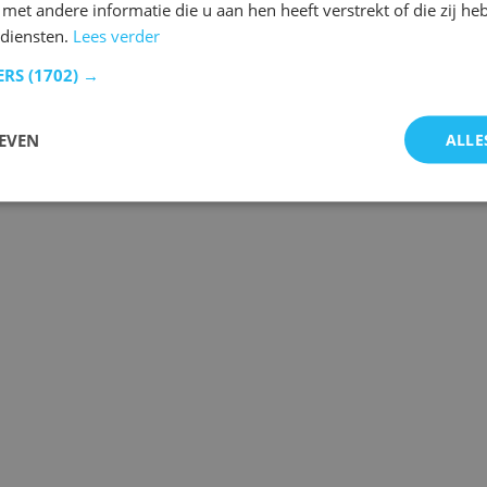
et andere informatie die u aan hen heeft verstrekt of die zij h
diensten.
Lees verder
ERS
(1702) →
EVEN
ALLE