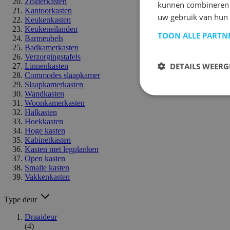
Zolderkasten
kunnen combineren m
Kantoorkasten
uw gebruik van hun 
Keukenkasten
Keukeneilanden
TOON ALLE PARTN
Barmeubels
Badkamerkasten
Verzorgingstafels
DETAILS WEERG
Linnenkasten
Commodes slaapkamer
Slaapkamerkasten
Wandkasten
Woonkamerkasten
Halkasten
Hoekkasten
Hoge kasten
Kabinetkasten
Kasten met legplanken
Open kasten
Smalle kasten
Vakkenkasten
Type deur
Draaideur
(4)