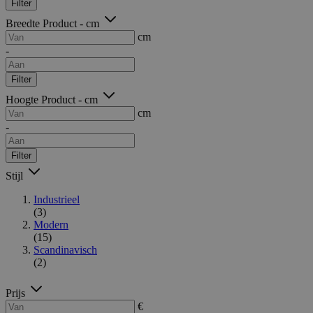
Filter
Breedte Product - cm
cm
-
Filter
Hoogte Product - cm
cm
-
Filter
Stijl
Industrieel
(3)
Modern
(15)
Scandinavisch
(2)
Prijs
€