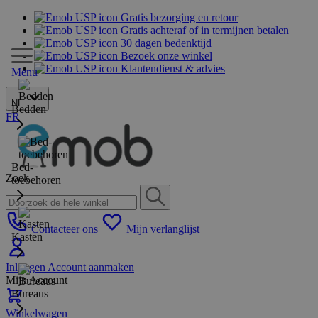
Gratis bezorging en retour
Gratis achteraf of in termijnen betalen
30 dagen bedenktijd
Bezoek onze winkel
Klantendienst & advies
Menu
NL
Bedden
FR
Bed-
Zoek
toebehoren
Contacteer ons
Mijn verlanglijst
Kasten
Inloggen
Account aanmaken
Mijn Account
Bureaus
Winkelwagen