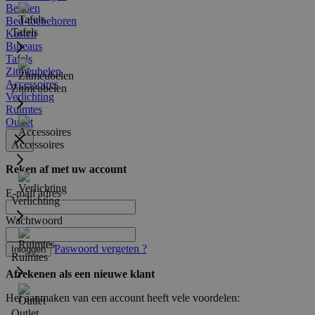
Bedden
Bed-toebehoren
Tafels
Kasten
Bureaus
Tafels
Zitmeubelen
Accessoires
Zitmeubelen
Verlichting
Ruimtes
Outlet
Accessoires
Reken af met uw account
E-mail adres
Verlichting
Wachtwoord
Paswoord vergeten ?
Inloggen
Ruimtes
Afrekenen als een nieuwe klant
Het aanmaken van een account heeft vele voordelen:
Outlet