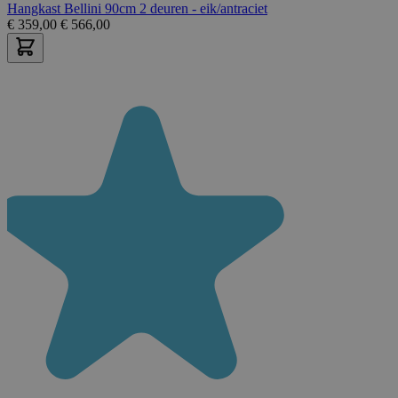
Hangkast Bellini 90cm 2 deuren - eik/antraciet
€
359,00
€
566,00