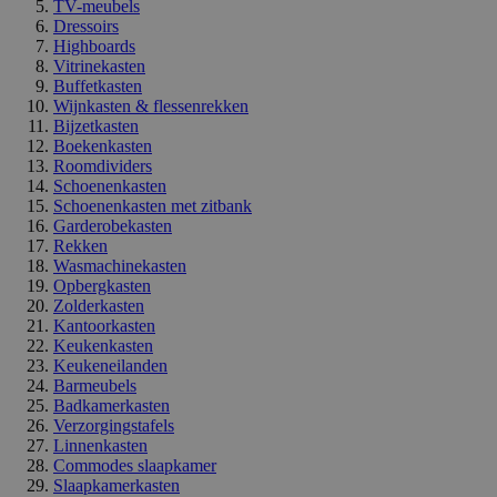
TV-meubels
Dressoirs
Highboards
Vitrinekasten
Buffetkasten
Wijnkasten & flessenrekken
Bijzetkasten
Boekenkasten
Roomdividers
Schoenenkasten
Schoenenkasten met zitbank
Garderobekasten
Rekken
Wasmachinekasten
Opbergkasten
Zolderkasten
Kantoorkasten
Keukenkasten
Keukeneilanden
Barmeubels
Badkamerkasten
Verzorgingstafels
Linnenkasten
Commodes slaapkamer
Slaapkamerkasten