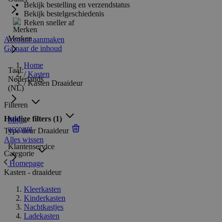
Bekijk bestelling en verzendstatus
Bekijk bestelgeschiedenis
Reken sneller af
Merken
Account aanmaken
Ga naar de inhoud
Home
Taal:
/
Kasten
Nederlands
/
Kasten Draaideur
(NL)
Filteren
Huidige filters
(1)
Mijn
account
Type deur
Draaideur
Alles wissen
Klantenservice
Categorie
Homepage
Kasten - draaideur
Kleerkasten
Kinderkasten
Nachtkastjes
Ladekasten