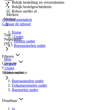
Bekijk bestelling en verzendstatus
Bekijk bestelgeschiedenis
Reken sneller af
Merken
Account aanmaken
Ga naar de inhoud
Home
Taal:
/
Outlet
Nederlands
/
Stoelen outlet
(NL)
/
Bureaustoelen outlet
Filteren
Mijn
Categorie
account
Outlet
Stoelen outlet
Klantenservice
Bureaustoelen outlet
Eetkamerstoelen outlet
Barstoelen outlet
Draaibaar
Ja