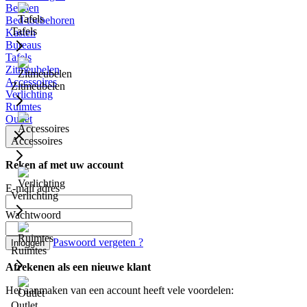
Bedden
Bed-toebehoren
Tafels
Kasten
Bureaus
Tafels
Zitmeubelen
Accessoires
Zitmeubelen
Verlichting
Ruimtes
Outlet
Accessoires
Reken af met uw account
E-mail adres
Verlichting
Wachtwoord
Paswoord vergeten ?
Inloggen
Ruimtes
Afrekenen als een nieuwe klant
Het aanmaken van een account heeft vele voordelen:
Outlet