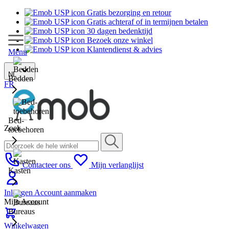
Gratis bezorging en retour
Gratis achteraf of in termijnen betalen
30 dagen bedenktijd
Bezoek onze winkel
Klantendienst & advies
Menu
NL
Bedden
FR
Bed-
Zoek
toebehoren
Contacteer ons
Mijn verlanglijst
Kasten
Inloggen
Account aanmaken
Mijn Account
Bureaus
Winkelwagen