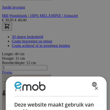
Snelle levering
Mill Wandplank | 100% MELAMINE | Antraciet
€
39,95
€
49,00
30 dagen bedenktijd
Gratis bezorging en retour
Gratis achteraf of in termijnen betalen
Lengte:
40 cm
Hoogte:
11 cm
Breedte/diepte:
12 cm
Promo
×
DUTCH
FRENCH
Deze website maakt gebruik van