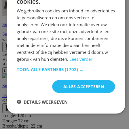
cookies.
We gebruiken cookies om inhoud en advertenties
te personaliseren en om ons verkeer te
analyseren. We delen ook informatie over uw
Snelle levering
gebruik van onze site met onze advertentie- en
Set van 3 wandplanken Sheldon - rustiek bruin
analysepartners, die deze kunnen combineren
€
39,99
€
46,00
met andere informatie die u aan hen heeft
verstrekt of die zij hebben verzameld door uw
Lengte:
65 cm
gebruik van hun diensten.
Lees verder
Hoogte:
96 cm
Breedte/diepte:
19 cm
TOON ALLE PARTNERS
(1702) →
Snelle levering
ALLES ACCEPTEREN
Destan Wandplank | 100% MELAMINE | Grenen
€
64,95
€
81,00
DETAILS WEERGEVEN
Lengte:
120 cm
Hoogte:
72 cm
Breedte/diepte:
22 cm