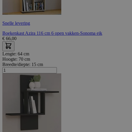
Snelle levering
Boekenkast Azira 116 cm 6 open vakken-Sonoma eik
€
66,00
Lengte:
64 cm
Hoogte:
70 cm
Breedte/diepte:
15 cm