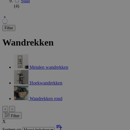
Staal
(4)
Filter
Wandrekken
Metalen wandrekken
Hoekwandrekken
Wandrekken rond
‹
›
Filter
X
Sorteer op