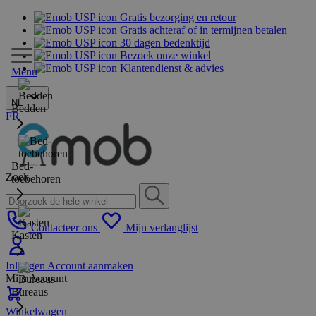
Gratis bezorging en retour
Gratis achteraf of in termijnen betalen
30 dagen bedenktijd
Bezoek onze winkel
Klantendienst & advies
Menu
NL
Bedden
FR
Bed-
Zoek
toebehoren
Contacteer ons
Mijn verlanglijst
Kasten
Inloggen
Account aanmaken
Mijn Account
Bureaus
Winkelwagen