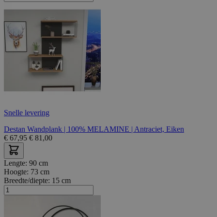
Snelle levering
Destan Wandplank | 100% MELAMINE | Antraciet, Eiken
€
67,95
€
81,00
Lengte:
90 cm
Hoogte:
73 cm
Breedte/diepte:
15 cm