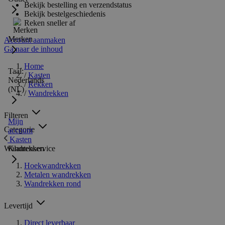
Bekijk bestelling en verzendstatus
Bekijk bestelgeschiedenis
Reken sneller af
Merken
Account aanmaken
Ga naar de inhoud
Home
Taal:
/
Kasten
Nederlands
/
Rekken
(NL)
/
Wandrekken
Filteren
Mijn
Categorie
account
Kasten
Wandrekken
Klantenservice
Hoekwandrekken
Metalen wandrekken
Wandrekken rond
Levertijd
Direct leverbaar