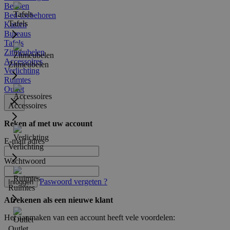
Bedden
Bed-toebehoren
Tafels
Kasten
Bureaus
Tafels
Zitmeubelen
Accessoires
Zitmeubelen
Verlichting
Ruimtes
Outlet
Accessoires
Reken af met uw account
E-mail adres
Verlichting
Wachtwoord
Paswoord vergeten ?
Inloggen
Ruimtes
Afrekenen als een nieuwe klant
Het aanmaken van een account heeft vele voordelen:
Outlet