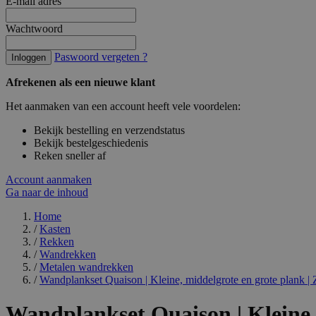
E-mail adres
Wachtwoord
Paswoord vergeten ?
Inloggen
Afrekenen als een nieuwe klant
Het aanmaken van een account heeft vele voordelen:
Bekijk bestelling en verzendstatus
Bekijk bestelgeschiedenis
Reken sneller af
Account aanmaken
Ga naar de inhoud
Home
/
Kasten
/
Rekken
/
Wandrekken
/
Metalen wandrekken
/
Wandplankset Quaison | Kleine, middelgrote en grote plank |
Wandplankset Quaison | Kleine,