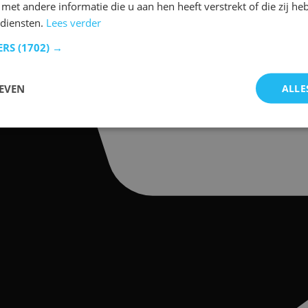
et andere informatie die u aan hen heeft verstrekt of die zij h
diensten.
Lees verder
ERS
(1702) →
EVEN
ALLE