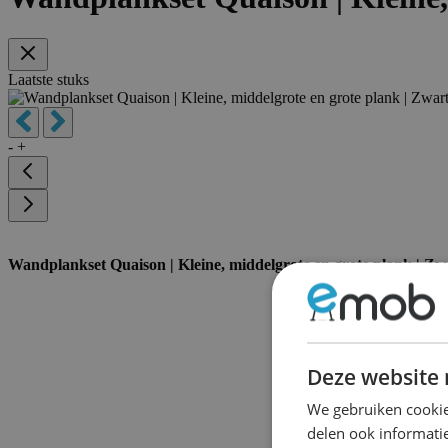
Laatste stuks
-
+
Wandplankset Quaison | Kleine, middelgrote en grote plank | Zw
Deze website 
We gebruiken cookie
delen ook informatie