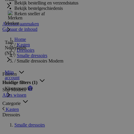
Bekijk bestelling en verzendstatus
Bekijk bestelgeschiedenis
Reken sneller af
Merken
Account aanmaken
Ga naar de inhoud
Home
Taal:
/
Kasten
Nederlands
/
Dressoirs
(NL)
/
Smalle dressoirs
/
Smalle dressoirs Modern
Mijn
Filteren
account
Huidige filters
(1)
Klantenservice
Stijl
Modern
Alles wissen
Categorie
Kasten
Dressoirs
Smalle dressoirs