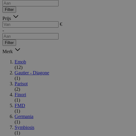
Filter
Prijs
€
-
Filter
Merk
Emob
(12)
Gautier - Diagone
(1)
Parisot
(2)
Finori
(1)
FMD
(1)
Germania
(1)
Symbiosis
(1)