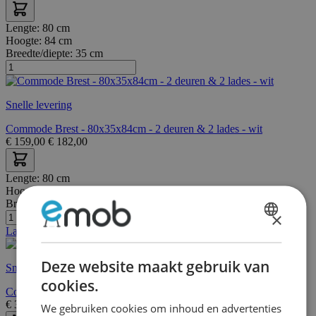
Lengte:
80 cm
Hoogte:
84 cm
Breedte/diepte:
35 cm
Snelle levering
Commode Brest - 80x35x84cm - 2 deuren & 2 lades - wit
€
159,00
€
182,00
Lengte:
80 cm
Hoogte:
85 cm
Breedte/diepte:
50 cm
×
DUTCH
Laatste stuks
FRENCH
Deze website maakt gebruik van
Snelle levering
cookies.
Commode Lobi 1 deur 4 lades - glanzend wit/hout
€
331,00
We gebruiken cookies om inhoud en advertenties