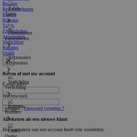
Bedden
Bed-toebehoren
Tafels
Kasten
Bureaus
Tafels
Zitmeubelen
Accessoires
Zitmeubelen
Verlichting
Ruimtes
Outlet
Accessoires
Reken af met uw account
E-mail adres
Verlichting
Wachtwoord
Paswoord vergeten ?
Inloggen
Ruimtes
Afrekenen als een nieuwe klant
Het aanmaken van een account heeft vele voordelen:
Outlet