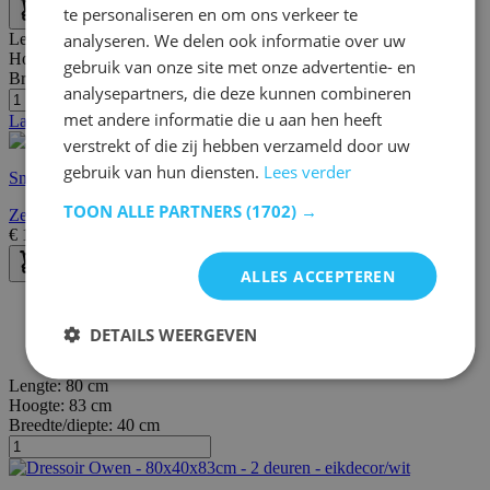
te personaliseren en om ons verkeer te
analyseren. We delen ook informatie over uw
Lengte:
90 cm
Hoogte:
70 cm
gebruik van onze site met onze advertentie- en
Breedte/diepte:
34 cm
analysepartners, die deze kunnen combineren
met andere informatie die u aan hen heeft
Laatste stuks
verstrekt of die zij hebben verzameld door uw
gebruik van hun diensten.
Lees verder
Snelle levering
TOON ALLE PARTNERS
(1702) →
Zermat Console | 100% MELAMINE | Wit
€
125,00
€
176,00
ALLES ACCEPTEREN
30 dagen bedenktijd
Gratis bezorging en retour
DETAILS WEERGEVEN
Gratis achteraf of in termijnen betalen
Lengte:
80 cm
Hoogte:
83 cm
Breedte/diepte:
40 cm