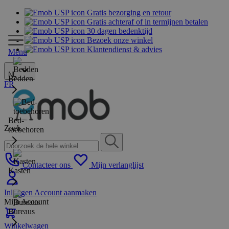
Gratis bezorging en retour
Gratis achteraf of in termijnen betalen
30 dagen bedenktijd
Bezoek onze winkel
Klantendienst & advies
Menu
NL
Bedden
FR
Bed-
Zoek
toebehoren
Contacteer ons
Mijn verlanglijst
Kasten
Inloggen
Account aanmaken
Mijn Account
Bureaus
Winkelwagen