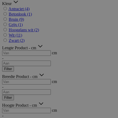
Kleur
Antraciet
(4)
Betonlook
(1)
Bruin
(9)
Grijs
(1)
Hoogglans wit
(2)
Wit
(11)
Zwart
(2)
Lengte Product - cm
cm
-
Filter
Breedte Product - cm
cm
-
Filter
Hoogte Product - cm
cm
-