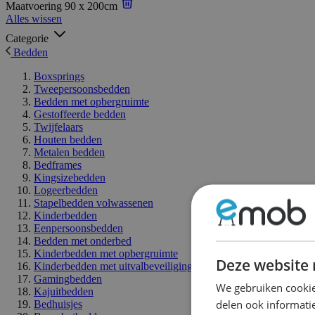
Maatvoering
90 x 200cm
Alles wissen
Categorie
Bedden
Boxsprings
Tweepersoonsbedden
Bedden met opbergruimte
Gestoffeerde bedden
Twijfelaars
Houten bedden
Metalen bedden
Bedframes
Kingsizebedden
Logeerbedden
Stapelbedden volwassenen
Kinderbedden
Eenpersoonsbedden
Bedden met onderbed
Kinderbedden met opbergruimte
Deze website 
Kinderbedden met uitvalbeveiliging
Gamingbedden
We gebruiken cookie
Kajuitbedden
delen ook informatie
Bedhuisjes