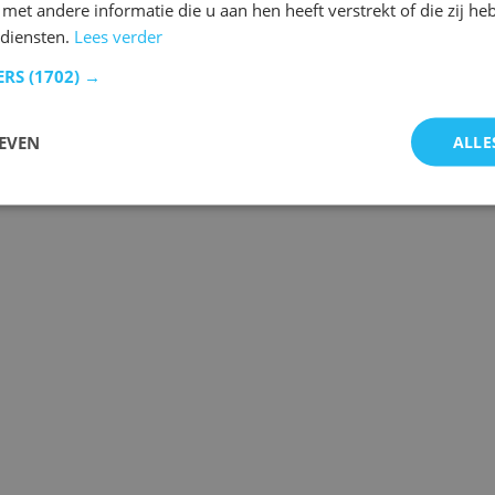
et andere informatie die u aan hen heeft verstrekt of die zij h
diensten.
Lees verder
ERS
(1702) →
EVEN
ALLE