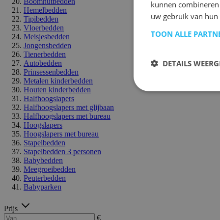
Boomhutbedden
kunnen combineren m
Hemelbedden
uw gebruik van hun 
Tipibedden
Vloerbedden
TOON ALLE PARTN
Meisjesbedden
Jongensbedden
Tienerbedden
DETAILS WEERG
Autobedden
Prinsessenbedden
Metalen kinderbedden
Houten kinderbedden
Halfhoogslapers
Halfhoogslapers met glijbaan
Halfhoogslapers met bureau
Hoogslapers
Hoogslapers met bureau
Stapelbedden
Stapelbedden 3 personen
Babybedden
Meegroeibedden
Peuterbedden
Babyparken
Prijs
€