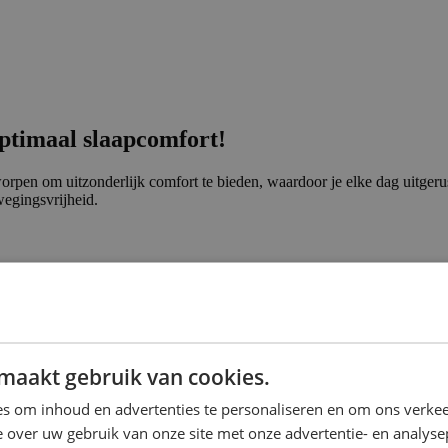
optimaal slaapcomfort!
rpen om uitzonderlijk comfort te bieden, waardoor je elke dag uitgerus
wegingsvrijheid.
duen als stellen die waarde hechten aan extra bewegingsvrijheid.
eg ruimte om ongestoord te bewegen.
een meer luxe en uitnodigende uitstraling krijgt.
maakt gebruik van cookies.
 200
en
200 x 200
cm. Deze royale afmetingen garanderen dat er voor elk
s om inhoud en advertenties te personaliseren en om ons verkee
 over uw gebruik van onze site met onze advertentie- en analyse