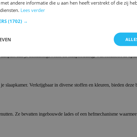
et andere informatie die u aan hen heeft verstrekt of die zij h
diensten.
Lees verder
ERS
(1702) →
 plaats voor twee personen, met genoeg ruimte om comfortabel te beweg
EVEN
ALLE
aanpast aan je lichaamsgewicht en slaaphouding, wat resulteert in opt
e slaapkamer. Verkrijgbaar in diverse stoffen en kleuren, bieden deze b
enutten. Ze bevatten ingebouwde lades of een hefmechanisme waarmee j