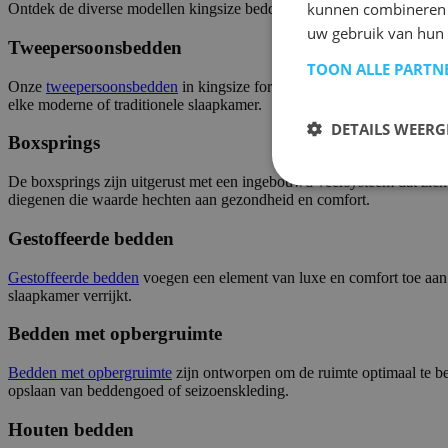
kunnen combineren m
Ontdek de diverse modellen kingsize bedden bij Emob.
uw gebruik van hun 
Tweepersoonsbedden
TOON ALLE PARTN
Onze
tweepersoonsbedden
in kingsize formaat bieden ruim voldoende
elke moderne of traditionele slaapkamer.
DETAILS WEERG
Boxsprings
De boxsprings zijn uitgerust met een ingebouwd veersysteem dat zich 
diegenen die waarde hechten aan gezondheid en comfort.
Gestoffeerde bedden
Gestoffeerde bedden
voegen een element van luxe en comfort toe aan j
slaapkamer verrijkt.
Bedden met opbergruimte
Bedden met opbergruimte
zijn ontworpen om de ruimte optimaal te b
opslaan van beddengoed of seizoenskleding.
Houten bedden