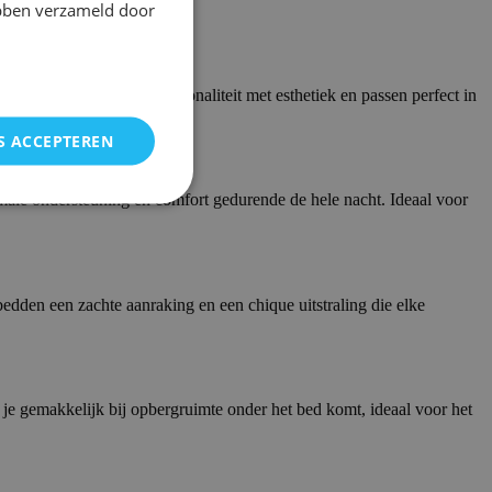
ebben verzameld door
en. Ze combineren functionaliteit met esthetiek en passen perfect in
S ACCEPTEREN
imale ondersteuning en comfort gedurende de hele nacht. Ideaal voor
edden een zachte aanraking en een chique uitstraling die elke
e gemakkelijk bij opbergruimte onder het bed komt, ideaal voor het