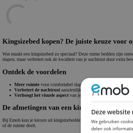
Kingsizebed kopen? De juiste keuze voor 
Wat maakt een kingsizebed zo speciaal? Deze ruime bedden zijn ontwo
slapen, maar verbetert ook de kwaliteit van je nachtrust door extra be
Ontdek de voordelen
Meer ruimte
voor comfortabel slapen, ideaal voor zowel indivi
Verbetert de nachtrust
aanzienlijk door het bieden van geno
Verhoogt het visuele aspect
van je
slaapkamer
, waardoor deze 
De afmetingen van een kingsizebed
Deze website 
Bij Emob kun je kiezen uit kingsizebedden in twee afmetingen:
180 x
We gebruiken cookie
of de ruimte deelt.
delen ook informatie