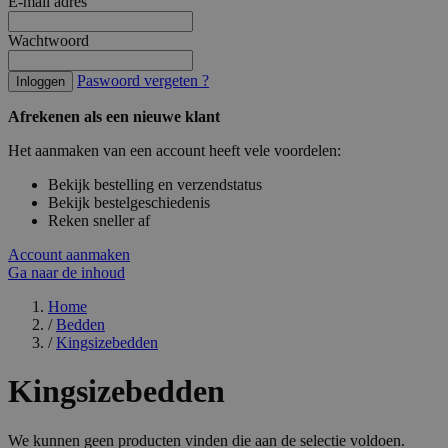
E-mail adres
Wachtwoord
Paswoord vergeten ?
Inloggen
Afrekenen als een nieuwe klant
Het aanmaken van een account heeft vele voordelen:
Bekijk bestelling en verzendstatus
Bekijk bestelgeschiedenis
Reken sneller af
Account aanmaken
Ga naar de inhoud
Home
/
Bedden
/
Kingsizebedden
Kingsizebedden
We kunnen geen producten vinden die aan de selectie voldoen.