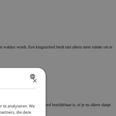
t wakker wordt. Een kingsizebed biedt niet alleen meer ruimte om te
×
DUTCH
FRENCH
 type slaper een geschikt bed beschikbaar is, of je nu alleen slaapt
r te analyseren. We
partners, die deze