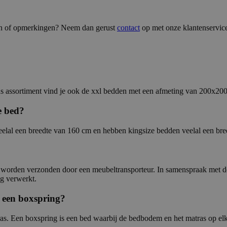
agen of opmerkingen? Neem dan gerust
contact
op met onze klantenservice
s assortiment vind je ook de xxl bedden met een afmeting van 200x20
e bed?
veelal een breedte van 160 cm en hebben kingsize bedden veelal een br
n worden verzonden door een meubeltransporteur. In samenspraak met de
og verwerkt.
n een boxspring?
ras. Een boxspring is een bed waarbij de bedbodem en het matras op elk