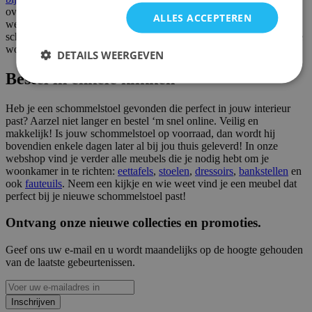
over een knus en persoonlijk plekje waar je even rustig kan
ALLES ACCEPTEREN
wegdommelen of ongestoord je favoriete boek kan lezen. De
schommelstoel, dat is een nostalgisch accessoire in je interieur dat je
woonkamer helemaal af maakt.
DETAILS WEERGEVEN
Bestel in enkele klikken
Heb je een schommelstoel gevonden die perfect in jouw interieur
past? Aarzel niet langer en bestel ‘m snel online. Veilig en
makkelijk! Is jouw schommelstoel op voorraad, dan wordt hij
bovendien enkele dagen later al bij jou thuis geleverd! In onze
webshop vind je verder alle meubels die je nodig hebt om je
woonkamer in te richten:
eettafels
,
stoelen
,
dressoirs
,
bankstellen
en
ook
fauteuils
. Neem een kijkje en wie weet vind je een meubel dat
perfect bij je nieuwe schommelstoel past!
Ontvang onze nieuwe collecties en promoties.
Geef ons uw e-mail en u wordt maandelijks op de hoogte gehouden
van de laatste gebeurtenissen.
Inschrijven