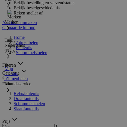
Bekijk bestelling en verzendstatus
Bekijk bestelgeschiedenis
Reken sneller af
Merken
Account aanmaken
Ga naar de inhoud
Home
Taal:
/
Zitmeubelen
Nederlands
/
Fauteuils
(NL)
/
Schommelstoelen
Filteren
Mijn
Categorie
account
Zitmeubelen
Fauteuils
Klantenservice
Relaxfauteuils
Draaifauteuils
Schommelstoelen
Slaapfauteuils
Prijs
€