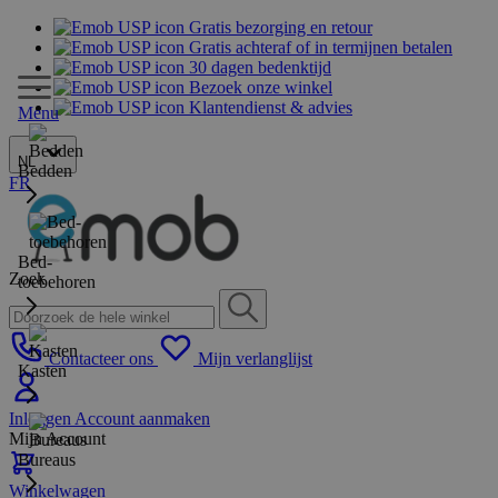
Gratis bezorging en retour
Gratis achteraf of in termijnen betalen
30 dagen bedenktijd
Bezoek onze winkel
Klantendienst & advies
Menu
NL
Bedden
FR
Bed-
Zoek
toebehoren
Contacteer ons
Mijn verlanglijst
Kasten
Inloggen
Account aanmaken
Mijn Account
Bureaus
Winkelwagen