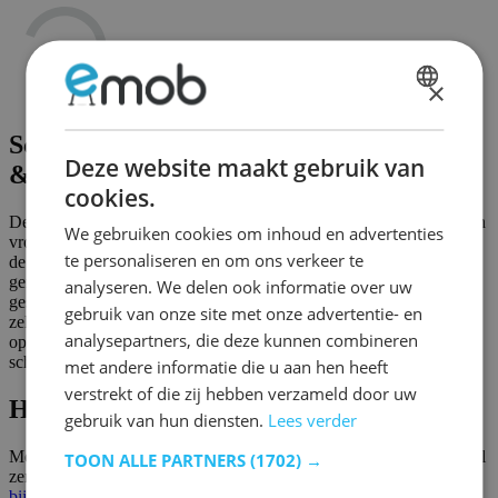
×
DUTCH
Schommelstoelen: van oubollig naar hip
FRENCH
Deze website maakt gebruik van
& trendy
cookies.
De tijd dat schommelstoelen doen denken aan stoffige interieurs van
We gebruiken cookies om inhoud en advertenties
vroeger, ligt al lang achter ons. We durven zelfs zo ver te gaan om
te personaliseren en om ons verkeer te
de schommelstoel opnieuw hip en trendy te noemen! De nieuwe
generatie schommelstoelen werd in een nieuw, modern jasje
analyseren. We delen ook informatie over uw
gestoken en is daarmee helemaal terug van weggeweest. Er zijn
gebruik van onze site met onze advertentie- en
zelfs heel wat moderne variaties op de markt die amper nog lijken
analysepartners, die deze kunnen combineren
op de klassieker van vroeger, zoals de gliding chair of de lounge
schommelstoel. Ideaal voor in moderne interieurs!
met andere informatie die u aan hen heeft
verstrekt of die zij hebben verzameld door uw
Heerlijk relaxen in een schommelstoel
gebruik van hun diensten.
Lees verder
Met een schommelstoel creëer je een plekje in huis waar je helemaal
TOON ALLE PARTNERS
(1702) →
zen wordt. Voeg een dik kussen en warme plaid toe, eventueel een
bijzettafeltje
en een mooie plant en je beschikt in een handomdraai