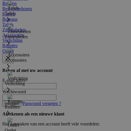
Bedden
Bed-toebehoren
Tafels
Kasten
Bureaus
Tafels
Zitmeubelen
Accessoires
Zitmeubelen
Verlichting
Ruimtes
Outlet
Accessoires
Reken af met uw account
E-mail adres
Verlichting
Wachtwoord
Paswoord vergeten ?
Inloggen
Ruimtes
Afrekenen als een nieuwe klant
Het aanmaken van een account heeft vele voordelen:
Outlet