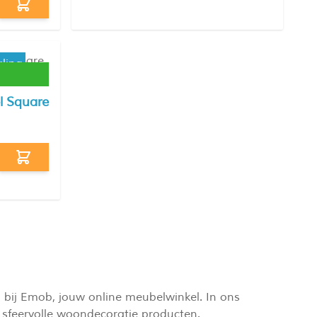
ling
l Square
 bij Emob, jouw online meubelwinkel. In ons
sfeervolle woondecoratie producten.