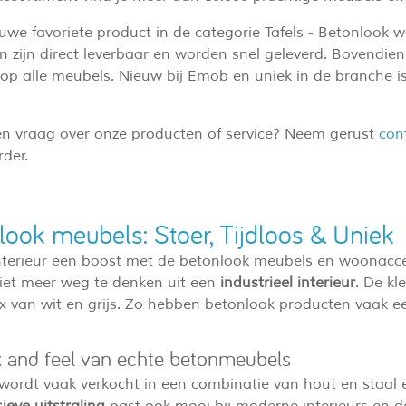
uwe favoriete product in de categorie Tafels - Betonlook w
 zijn direct leverbaar en worden snel geleverd. Bovendien 
op alle meubels. Nieuw bij Emob en uniek in de branche is
en vraag over onze producten of service? Neem gerust
con
der.
look meubels: Stoer, Tijdloos & Uniek
interieur een boost met de betonlook meubels en woonac
iet meer weg te denken uit een
industrieel interieur
. De kl
x van wit en grijs. Zo hebben betonlook producten vaak een
k and feel van echte betonmeubels
 wordt vaak verkocht in een combinatie van hout en staal 
ieve uitstraling
past ook mooi bij moderne interieurs en de 