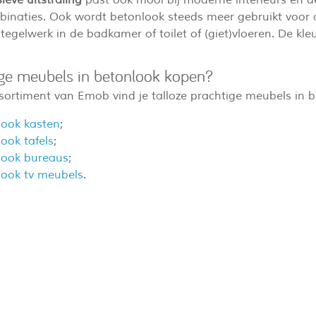
binaties. Ook wordt betonlook steeds meer gebruikt voor a
egelwerk in de badkamer of toilet of (giet)vloeren. De kleu
ige meubels in betonlook kopen?
sortiment van Emob vind je talloze prachtige meubels in b
look kasten
;
ook tafels
;
look bureaus
;
look tv meubels
.