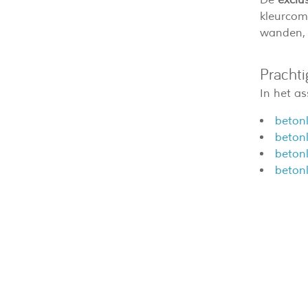
kleurcom
wanden, t
Pracht
In het as
beton
betonl
beton
beton