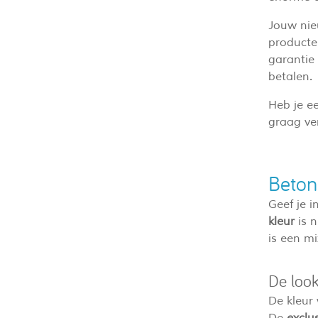
Jouw nie
producten
garantie 
betalen.
Heb je e
graag ver
Beton
Geef je 
kleur
is n
is een mi
De loo
De kleur
De
exclus