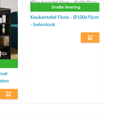
Snelle levering
Keukentafel Floris - Ø100x75cm
- betonlook
 met
eton