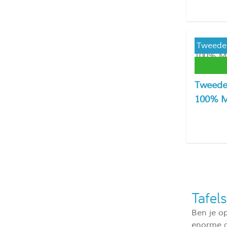
Tweede 
Tweede 
100% M
Antraci
Tafel
Ben je o
enorme a