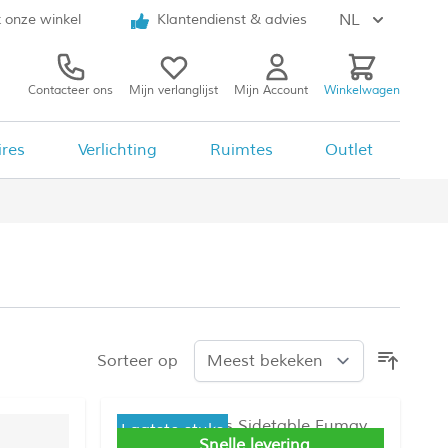
NL
 onze winkel
Klantendienst & advies
Contacteer ons
Mijn verlanglijst
Mijn Account
Winkelwagen
ires
Verlichting
Ruimtes
Outlet
Sorteer op
Laatste stuks
Snelle levering