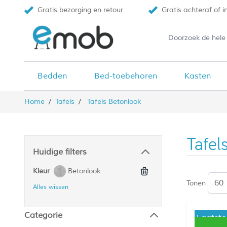
Gratis bezorging en retour
Gratis achteraf of i
Bedden
Bed-toebehoren
Kasten
Ga naar de inhoud
Home
/
Tafels
/
Tafels Betonlook
Tafel
Huidige filters
Betonlook
Kleur
Tonen
Alles wissen
Categorie
Laatste