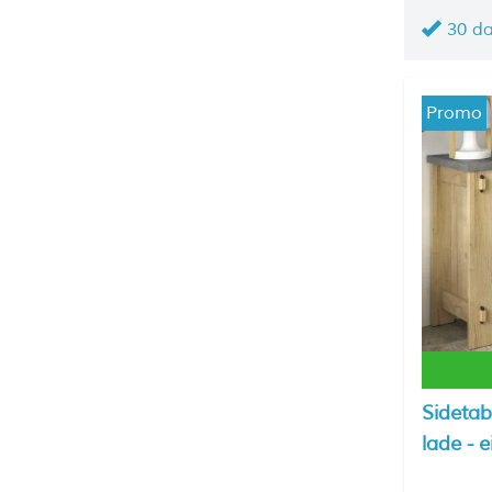
30 d
Promo
Sidetab
lade - 