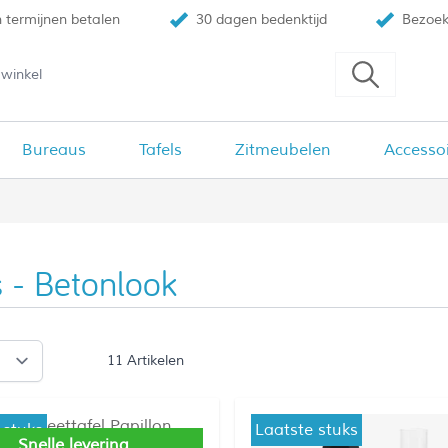
n termijnen betalen
30 dagen bedenktijd
Bezoek
Bureaus
Tafels
Zitmeubelen
Accesso
s - Betonlook
11
Artikelen
 stuks
Laatste stuks
Snelle levering