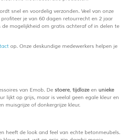
ordt snel en voordelig verzonden. Veel van onze
profiteer je van 60 dagen retourrecht en 2 jaar
 de mogelijkheid om gratis achteraf of in delen te
tact
op. Onze deskundige medewerkers helpen je
cessoires van Emob. De
stoere
,
tijdloze
en
unieke
eur lijkt op grijs, maar is veelal geen egale kleur en
 muisgrijze of donkergrijze kleur.
en heeft de look and feel van echte betonmeubels.
kleur zwart, wit en grijs zijn daarbij mooie