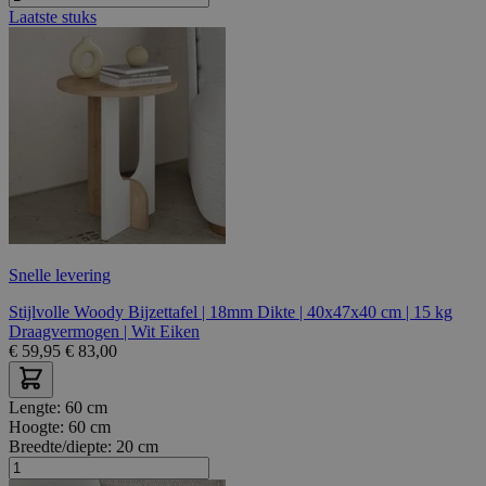
Laatste stuks
Snelle levering
Stijlvolle Woody Bijzettafel | 18mm Dikte | 40x47x40 cm | 15 kg
Draagvermogen | Wit Eiken
€
59,95
€
83,00
Lengte:
60 cm
Hoogte:
60 cm
Breedte/diepte:
20 cm