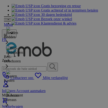
Gratis bezorging en retour
Gratis achteraf of in termijnen betalen
30 dagen bedenktijd
Bezoek onze winkel
Klantendienst & advies
Menu
NL
Bedden
FR
Bed-
Zoek
toebehoren
Contacteer ons
Mijn verlanglijst
Kasten
Inloggen
Account aanmaken
Mijn Account
Bureaus
Winkelwagen