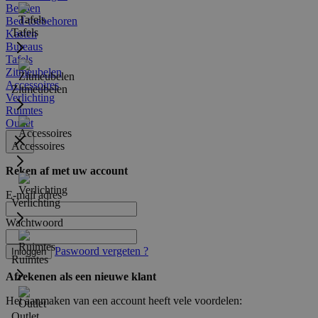
Bedden
Bed-toebehoren
Tafels
Kasten
Bureaus
Tafels
Zitmeubelen
Accessoires
Zitmeubelen
Verlichting
Ruimtes
Outlet
Accessoires
Reken af met uw account
E-mail adres
Verlichting
Wachtwoord
Paswoord vergeten ?
Inloggen
Ruimtes
Afrekenen als een nieuwe klant
Het aanmaken van een account heeft vele voordelen:
Outlet