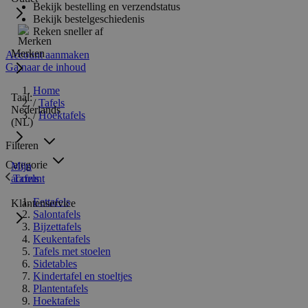
Bekijk bestelling en verzendstatus
Bekijk bestelgeschiedenis
Reken sneller af
Merken
Account aanmaken
Ga naar de inhoud
Home
Taal:
/
Tafels
Nederlands
/
Hoektafels
(NL)
Filteren
Categorie
Mijn
Tafels
account
Eettafels
Klantenservice
Salontafels
Bijzettafels
Keukentafels
Tafels met stoelen
Sidetables
Kindertafel en stoeltjes
Plantentafels
Hoektafels