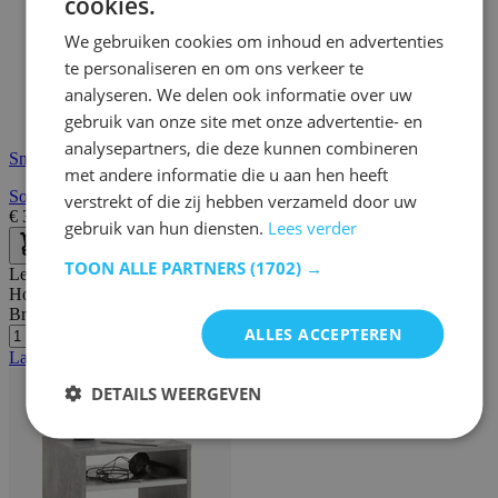
cookies.
We gebruiken cookies om inhoud en advertenties
te personaliseren en om ons verkeer te
analyseren. We delen ook informatie over uw
gebruik van onze site met onze advertentie- en
analysepartners, die deze kunnen combineren
Snelle levering
met andere informatie die u aan hen heeft
Sokkel Essex groot - eik
verstrekt of die zij hebben verzameld door uw
€
32,80
€
164,00
gebruik van hun diensten.
Lees verder
TOON ALLE PARTNERS
(1702) →
Lengte:
39 cm
Hoogte:
39 cm
Breedte/diepte:
39 cm
ALLES ACCEPTEREN
Laatste stuks
DETAILS WEERGEVEN