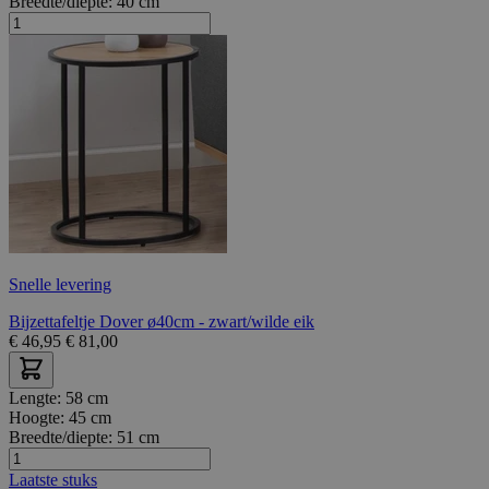
Breedte/diepte:
40 cm
Snelle levering
Bijzettafeltje Dover ø40cm - zwart/wilde eik
€
46,95
€
81,00
Lengte:
58 cm
Hoogte:
45 cm
Breedte/diepte:
51 cm
Laatste stuks