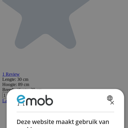
1
Review
Lengte:
30 cm
Hoogte:
89 cm
Breedte/diepte:
30 cm
×
Laatste stuks
DUTCH
FRENCH
Deze website maakt gebruik van