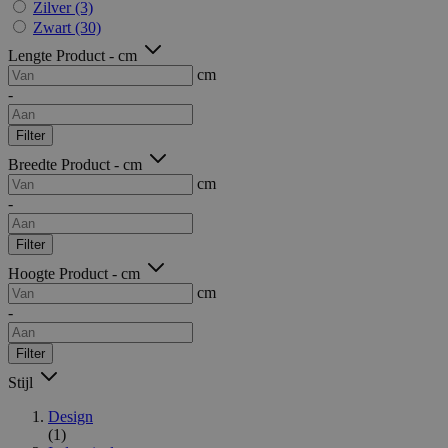
Zilver
(3)
Zwart
(30)
Lengte Product - cm
cm
-
Filter
Breedte Product - cm
cm
-
Filter
Hoogte Product - cm
cm
-
Filter
Stijl
Design
(1)