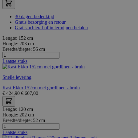
30 dagen bedenktijd
Gratis bezorging en retour
Gratis achteraf of in termijnen betalen
Lengte:
152 cm
Hoogte:
203 cm
Breedte/diepte:
56 cm
Laatste stuks
Snelle levering
Kast Ekko 152cm met gordijnen - bruin
€
424,90
€
607,00
Lengte:
120 cm
Hoogte:
202 cm
Breedte/diepte:
52 cm
Laatste stuks