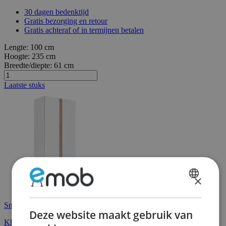
30 dagen bedenktijd
Gratis bezorging en retour
Gratis achteraf of in termijnen betalen
Lengte:
100 cm
Hoogte:
235 cm
Breedte/diepte:
61 cm
Laatste stuks
×
DUTCH
Snelle levering
FRENCH
Deze website maakt gebruik van
Kledingkast Birger 100 cm 2 deuren - wit