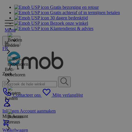
Gratis bezorging en retour
Gratis achteraf of in termijnen betalen
30 dagen bedenktijd
Bezoek onze winkel
Klantendienst & advies
Menu
NL
Bedden
FR
Bed-
Zoek
toebehoren
Contacteer ons
Mijn verlanglijst
Kasten
Inloggen
Account aanmaken
Mijn Account
Bureaus
Winkelwagen