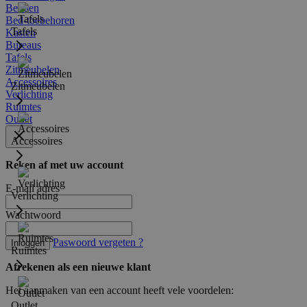
Bedden
Bed-toebehoren
Tafels
Kasten
Bureaus
Tafels
Zitmeubelen
Accessoires
Zitmeubelen
Verlichting
Ruimtes
Outlet
Accessoires
Reken af met uw account
E-mail adres
Verlichting
Wachtwoord
Paswoord vergeten ?
Inloggen
Ruimtes
Afrekenen als een nieuwe klant
Het aanmaken van een account heeft vele voordelen:
Outlet