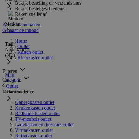
Bekijk bestelling en verzendstatus
Bekijk bestelgeschiedenis
Reken sneller af
Merken
Account aanmaken
Ga naar de inhoud
Home
Taal:
/
Outlet
Nederlands
/
Kasten outlet
(NL)
/
Kleerkasten outlet
Filteren
Mijn
Categorie
account
Outlet
Kasten outlet
Klantenservice
Opbergkasten outlet
Keukenkasten outlet
Badkamerkasten outlet
TV-meubels outlet
Ladekasten en dressoirs outlet
Vitrinekasten outlet
Buffetkasten outlet