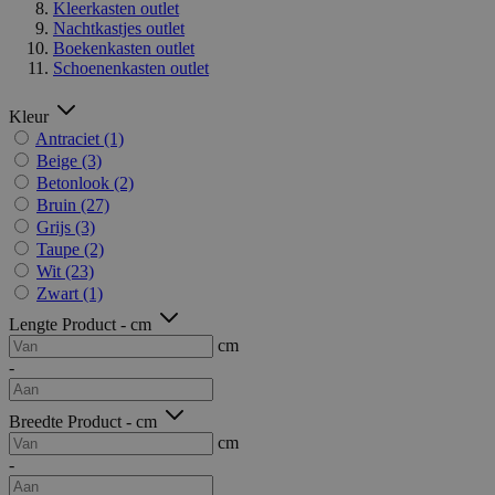
Kleerkasten outlet
Nachtkastjes outlet
Boekenkasten outlet
Schoenenkasten outlet
Kleur
Antraciet
(1)
Beige
(3)
Betonlook
(2)
Bruin
(27)
Grijs
(3)
Taupe
(2)
Wit
(23)
Zwart
(1)
Lengte Product - cm
cm
-
Breedte Product - cm
cm
-