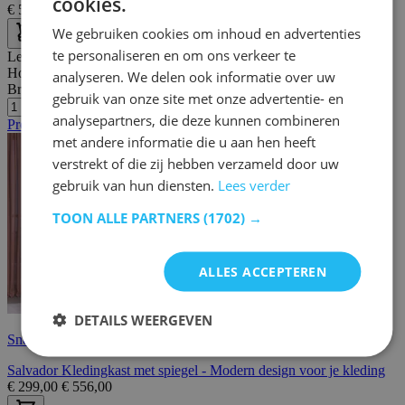
cookies.
€
539,00
€
849,00
We gebruiken cookies om inhoud en advertenties
te personaliseren en om ons verkeer te
Lengte:
150 cm
Hoogte:
200 cm
analyseren. We delen ook informatie over uw
Breedte/diepte:
51 cm
gebruik van onze site met onze advertentie- en
analysepartners, die deze kunnen combineren
Promo
met andere informatie die u aan hen heeft
verstrekt of die zij hebben verzameld door uw
gebruik van hun diensten.
Lees verder
TOON ALLE PARTNERS
(1702) →
ALLES ACCEPTEREN
DETAILS WEERGEVEN
Snelle levering
Salvador Kledingkast met spiegel - Modern design voor je kleding
€
299,00
€
556,00