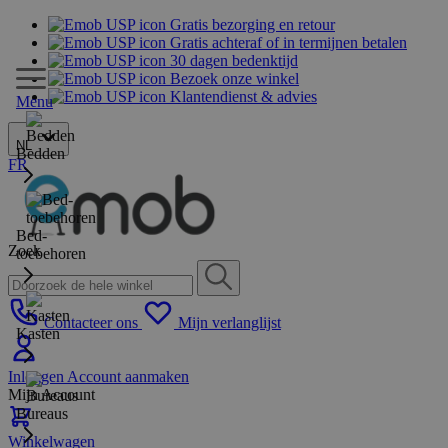
Gratis bezorging en retour
Gratis achteraf of in termijnen betalen
30 dagen bedenktijd
Bezoek onze winkel
Klantendienst & advies
Menu
NL
Bedden
FR
Bed-
Zoek
toebehoren
Contacteer ons
Mijn verlanglijst
Kasten
Inloggen
Account aanmaken
Mijn Account
Bureaus
Winkelwagen