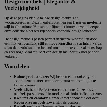
Design meubels | Elegantie &
Veelzijdigheid
Op deze pagina vind je talloze design meubels en
woonaccessoires. Deze meubels brengen een
frisse
en
moderne
stijl
in elke ruimte. Van strakke lijnen tot innovatieve ontwerpen,
onze collectie biedt iets bijzonders voor elke designliefhebber.
De design meubels passen perfect in diverse woonstijlen door
een mix van
comfort
,
stijl
en
hoogwaardige materialen
. Verder
staan de meubelstukken bekend om hun innovatie, vakmanschap
en zeer hoge kwaliteit. Met een design meubelstuk kies je nooit
verkeerd!
Voordelen
Ruime productkeuze:
Wij hebben een mooi en groot
assortiment meubels met deze populaire uitstraling. De
keuze is reuze!
Veelzijdigheid:
Perfect voor elke ruimte. Onze design
meubels passen zowel in moderne als industriële interieurs.
Kwaliteit en comfort:
Gemaakt met aandacht voor detail,
bieden onze meubels zowel stijl als comfort.
Betaalbare luxe:
Hoogwaardige meubels tegen