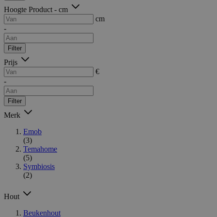
Hoogte Product - cm
cm
-
Filter
Prijs
€
-
Filter
Merk
Emob
(3)
Temahome
(5)
Symbiosis
(2)
Hout
Beukenhout