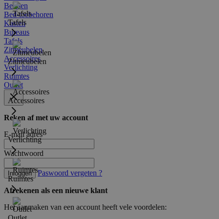
Bedden
Bed-toebehoren
Tafels
Kasten
Bureaus
Tafels
Zitmeubelen
Accessoires
Zitmeubelen
Verlichting
Ruimtes
Outlet
Accessoires
Reken af met uw account
E-mail adres
Verlichting
Wachtwoord
Paswoord vergeten ?
Inloggen
Ruimtes
Afrekenen als een nieuwe klant
Het aanmaken van een account heeft vele voordelen:
Outlet