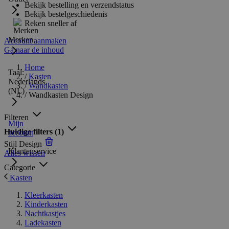
Bekijk bestelling en verzendstatus
Bekijk bestelgeschiedenis
Reken sneller af
Merken
Account aanmaken
Ga naar de inhoud
Home
Taal:
/
Kasten
Nederlands
/
Wandkasten
(NL)
/
Wandkasten Design
Filteren
Mijn
Huidige filters
(1)
account
Stijl
Design
Klantenservice
Alles wissen
Categorie
Kasten
Kleerkasten
Kinderkasten
Nachtkastjes
Ladekasten