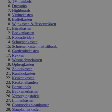
TV-meubels
Dressoirs
Highboards
Vitrinekasten
Buffetkasten
Wijnkasten & flessenrekken
Bijzetkasten
Boekenkasten
Roomdividers
Schoenenkasten
Schoenenkasten met zitbank
Garderobekasten
Rekken
Wasmachinekasten
Opbergkasten
Zolderkasten
Kantoorkasten
Keukenkasten
Keukeneilanden
Barmeubels
Badkamerkasten
Verzorgingstafels
Linnenkasten
Commodes slaapkamer
Slaapkamerkasten