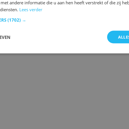
et andere informatie die u aan hen heeft verstrekt of die zij h
diensten.
Lees verder
ERS
(1702) →
EVEN
ALLE