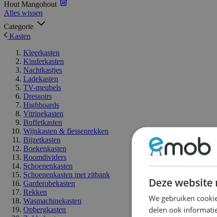
Hout
Mangohout
Alles wissen
Categorie
Kasten
Kleerkasten
Kinderkasten
Nachtkastjes
Ladekasten
TV-meubels
Dressoirs
Highboards
Vitrinekasten
Buffetkasten
Wijnkasten & flessenrekken
Bijzetkasten
Boekenkasten
Roomdividers
Schoenenkasten
Schoenenkasten met zitbank
Deze website 
Garderobekasten
Rekken
We gebruiken cookie
Wasmachinekasten
delen ook informatie
Opbergkasten