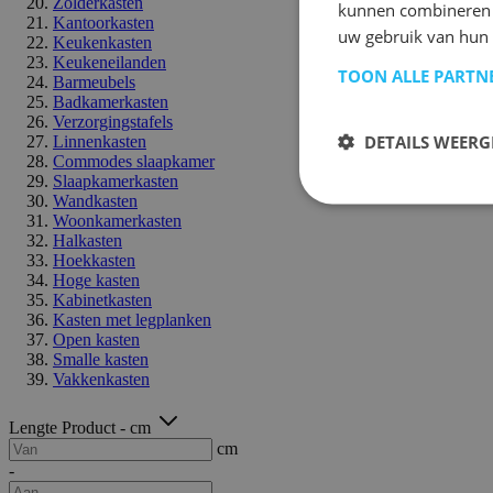
Zolderkasten
kunnen combineren m
Kantoorkasten
uw gebruik van hun 
Keukenkasten
Keukeneilanden
TOON ALLE PARTN
Barmeubels
Badkamerkasten
Verzorgingstafels
DETAILS WEERG
Linnenkasten
Commodes slaapkamer
Slaapkamerkasten
Wandkasten
Woonkamerkasten
Halkasten
Hoekkasten
Hoge kasten
Kabinetkasten
Kasten met legplanken
Open kasten
Smalle kasten
Vakkenkasten
Lengte Product - cm
cm
-