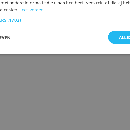
et andere informatie die u aan hen heeft verstrekt of die zij h
diensten.
Lees verder
ERS
(1702) →
EVEN
ALLE