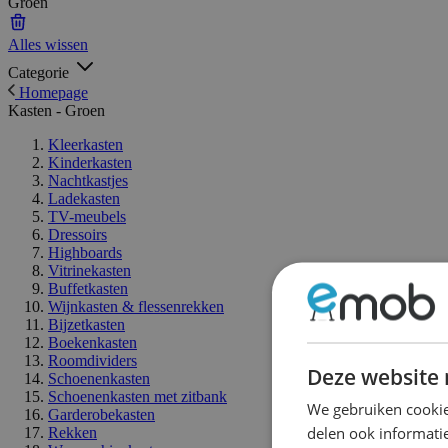
Groen
Alles wissen
Categorie
Homepage
Kasten - Groen
Kleerkasten
Kinderkasten
Nachtkastjes
Ladekasten
TV-meubels
Dressoirs
Highboards
Vitrinekasten
Buffetkasten
Wijnkasten & flessenrekken
Bijzetkasten
Boekenkasten
Roomdividers
Deze website 
Schoenenkasten
Schoenenkasten met zitbank
We gebruiken cookie
Garderobekasten
delen ook informatie
Rekken