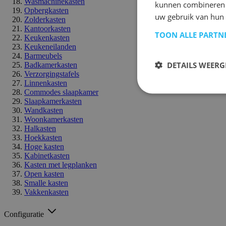
Wasmachinekasten
kunnen combineren m
Opbergkasten
uw gebruik van hun 
Zolderkasten
Kantoorkasten
TOON ALLE PARTN
Keukenkasten
Keukeneilanden
Barmeubels
DETAILS WEERG
Badkamerkasten
Verzorgingstafels
Linnenkasten
Commodes slaapkamer
Slaapkamerkasten
Wandkasten
Woonkamerkasten
Halkasten
Hoekkasten
Hoge kasten
Kabinetkasten
Kasten met legplanken
Open kasten
Smalle kasten
Vakkenkasten
Configuratie