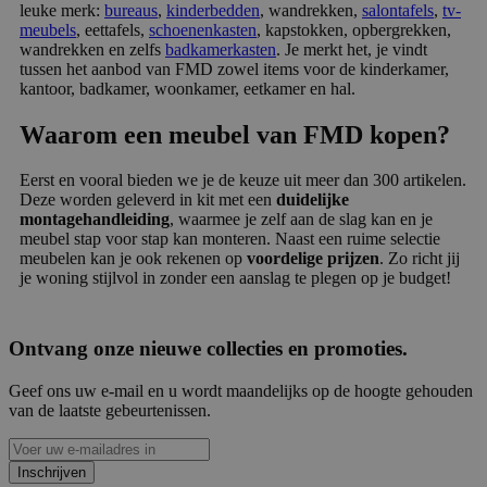
leuke merk:
bureaus
,
kinderbedden
, wandrekken,
salontafels
,
tv-
meubels
, eettafels,
schoenenkasten
, kapstokken, opbergrekken,
wandrekken en zelfs
badkamerkasten
. Je merkt het, je vindt
tussen het aanbod van FMD zowel items voor de kinderkamer,
kantoor, badkamer, woonkamer, eetkamer en hal.
Waarom een meubel van FMD kopen?
Eerst en vooral bieden we je de keuze uit meer dan 300 artikelen.
Deze worden geleverd in kit met een
duidelijke
montagehandleiding
, waarmee je zelf aan de slag kan en je
meubel stap voor stap kan monteren. Naast een ruime selectie
meubelen kan je ook rekenen op
voordelige prijzen
. Zo richt jij
je woning stijlvol in zonder een aanslag te plegen op je budget!
Ontvang onze nieuwe collecties en promoties.
Geef ons uw e-mail en u wordt maandelijks op de hoogte gehouden
van de laatste gebeurtenissen.
Inschrijven