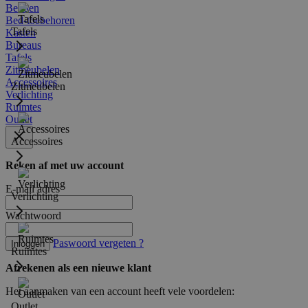
Bedden
Bed-toebehoren
Tafels
Kasten
Bureaus
Tafels
Zitmeubelen
Accessoires
Zitmeubelen
Verlichting
Ruimtes
Outlet
Accessoires
Reken af met uw account
E-mail adres
Verlichting
Wachtwoord
Paswoord vergeten ?
Inloggen
Ruimtes
Afrekenen als een nieuwe klant
Het aanmaken van een account heeft vele voordelen:
Outlet