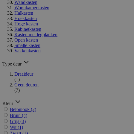
Wandkasten
Woonkamerkasten
Halkasten
Hoekkasten
Hoge kasten
Kabinetkasten
Kasten met legplanken
Open kasten
Smalle kasten
Vakkenkasten
Type deur
Draaideur
(1)
Geen deuren
(7)
Kleur
Betonlook
(2)
Bruin
(4)
Grijs
(3)
Wit
(1)
Zwart
(1)