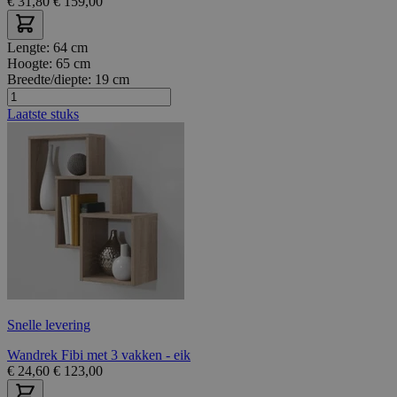
€
31,80
€
159,00
Lengte:
64 cm
Hoogte:
65 cm
Breedte/diepte:
19 cm
Laatste stuks
Snelle levering
Wandrek Fibi met 3 vakken - eik
€
24,60
€
123,00