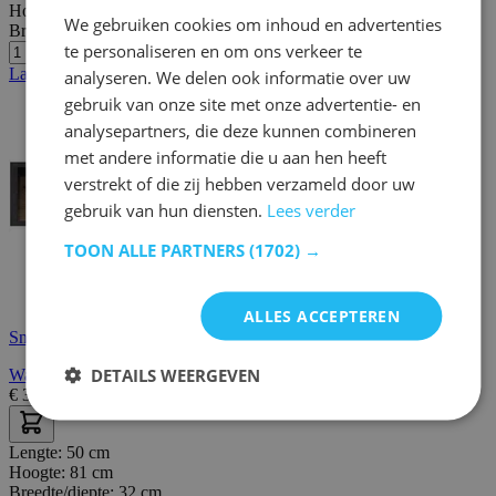
Hoogte:
34 cm
We gebruiken cookies om inhoud en advertenties
Breedte/diepte:
25 cm
te personaliseren en om ons verkeer te
Laatste stuks
analyseren. We delen ook informatie over uw
gebruik van onze site met onze advertentie- en
analysepartners, die deze kunnen combineren
met andere informatie die u aan hen heeft
verstrekt of die zij hebben verzameld door uw
gebruik van hun diensten.
Lees verder
TOON ALLE PARTNERS
(1702) →
ALLES ACCEPTEREN
Snelle levering
DETAILS WEERGEVEN
Wandrek In-Loft
€
35,60
€
178,00
Lengte:
50 cm
Hoogte:
81 cm
Breedte/diepte:
32 cm