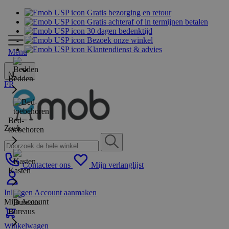
Gratis bezorging en retour
Gratis achteraf of in termijnen betalen
30 dagen bedenktijd
Bezoek onze winkel
Klantendienst & advies
Menu
NL
Bedden
FR
Bed-
Zoek
toebehoren
Contacteer ons
Mijn verlanglijst
Kasten
Inloggen
Account aanmaken
Mijn Account
Bureaus
Winkelwagen