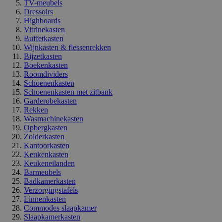
TV-meubels
Dressoirs
Highboards
Vitrinekasten
Buffetkasten
Wijnkasten & flessenrekken
Bijzetkasten
Boekenkasten
Roomdividers
Schoenenkasten
Schoenenkasten met zitbank
Garderobekasten
Rekken
Wasmachinekasten
Opbergkasten
Zolderkasten
Kantoorkasten
Keukenkasten
Keukeneilanden
Barmeubels
Badkamerkasten
Verzorgingstafels
Linnenkasten
Commodes slaapkamer
Slaapkamerkasten