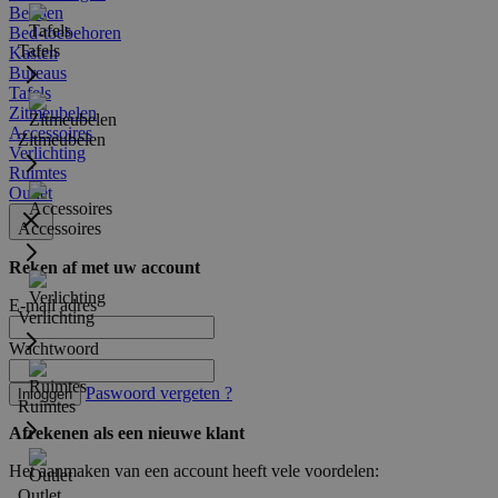
Bedden
Bed-toebehoren
Tafels
Kasten
Bureaus
Tafels
Zitmeubelen
Accessoires
Zitmeubelen
Verlichting
Ruimtes
Outlet
Accessoires
Reken af met uw account
E-mail adres
Verlichting
Wachtwoord
Paswoord vergeten ?
Inloggen
Ruimtes
Afrekenen als een nieuwe klant
Het aanmaken van een account heeft vele voordelen:
Outlet