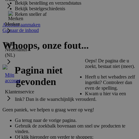
Bekijk bestelling en verzendstatus
Bekijk bestelgeschiedenis
Reken sneller af
Merken
Account aanmaken
Ga naar de inhoud
Whoops, onze fout...
Taal:
Nederlands
(NL)
Oeps! De pagina die u
zoekt, bestaat niet (meer).
Mijn
Heeft u het webadres zelf
account
ingetikt? Controleer dan
even de spelling.
Klantenservice
Kwam u hier via een
link? Dan is die waarschijnlijk verouderd.
Geen paniek, we helpen u graag weer op weg!
Ga terug naar de vorige pagina.
Gebruik de zoekbalk bovenaan om snel uw producten te
vinden.
Of klik hieronder om verder te shoppen: