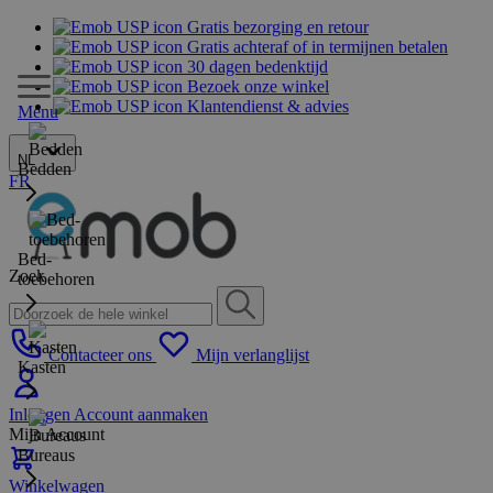
Gratis bezorging en retour
Gratis achteraf of in termijnen betalen
30 dagen bedenktijd
Bezoek onze winkel
Klantendienst & advies
Menu
NL
Bedden
FR
Bed-
Zoek
toebehoren
Contacteer ons
Mijn verlanglijst
Kasten
Inloggen
Account aanmaken
Mijn Account
Bureaus
Winkelwagen