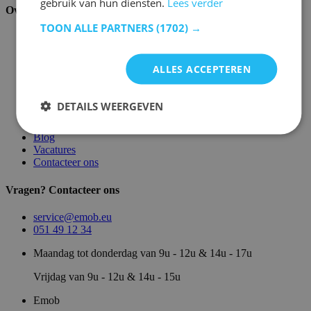
gebruik van hun diensten.
Lees verder
Over ons
TOON ALLE PARTNERS
(1702) →
Over ons
Magazijn
Merken
ALLES ACCEPTEREN
Showroom
Algemene voorwaarden
Juridische vermeldingen
DETAILS WEERGEVEN
Privacy- en cookie verklaring
Sitemap
Blog
Vacatures
Contacteer ons
Vragen? Contacteer ons
service@emob.eu
051 49 12 34
Maandag tot donderdag van 9u - 12u & 14u - 17u
Vrijdag van 9u - 12u & 14u - 15u
Emob