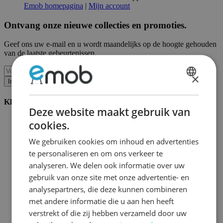
Emob homepagina
|
Mijn account
Ontvang onze nieuwe collecties en promoties.
Geef ons uw e-mail en u wordt maandelijks op de hoogte gehouden
van de laatste gebeurtenissen.
×
Inschrijven
DUTCH
Klantenservice
FRENCH
Deze website maakt gebruik van
Bestellen bij Emob
cookies.
Betaalmogelijkheden
Verzending en levering
We gebruiken cookies om inhoud en advertenties
Service en garantie
te personaliseren en om ons verkeer te
Annuleren of retourneren
analyseren. We delen ook informatie over uw
Klachten
Montagetips
gebruik van onze site met onze advertentie- en
Onderhoudsadvies
analysepartners, die deze kunnen combineren
Wachtwoord vergeten?
met andere informatie die u aan hen heeft
FAQ
Palletopslag & Fulfilment
verstrekt of die zij hebben verzameld door uw