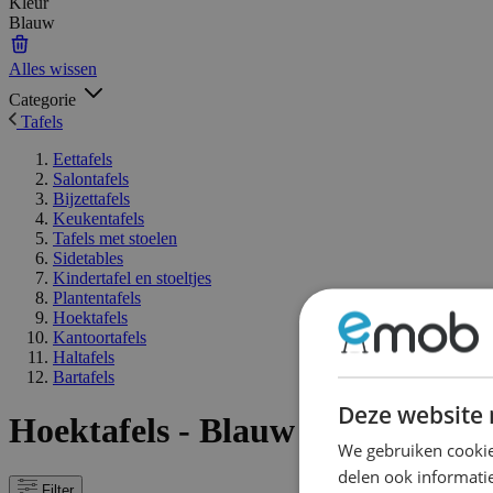
Kleur
Blauw
Alles wissen
Categorie
Tafels
Eettafels
Salontafels
Bijzettafels
Keukentafels
Tafels met stoelen
Sidetables
Kindertafel en stoeltjes
Plantentafels
Hoektafels
Kantoortafels
Haltafels
Bartafels
Deze website 
Hoektafels - Blauw
We gebruiken cookie
delen ook informatie
Filter