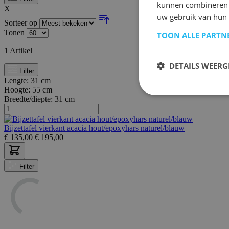
kunnen combineren m
X
uw gebruik van hun 
Sorteer op
Tonen
TOON ALLE PARTN
1
Artikel
DETAILS WEERG
Filter
Lengte:
31 cm
Hoogte:
55 cm
Breedte/diepte:
31 cm
Bijzettafel vierkant acacia hout/epoxyhars naturel/blauw
€
135,00
€
195,00
Filter