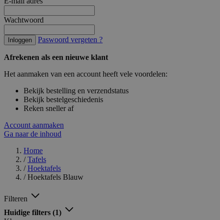
E-mail adres
Wachtwoord
Paswoord vergeten ?
Inloggen
Afrekenen als een nieuwe klant
Het aanmaken van een account heeft vele voordelen:
Bekijk bestelling en verzendstatus
Bekijk bestelgeschiedenis
Reken sneller af
Account aanmaken
Ga naar de inhoud
Home
/
Tafels
/
Hoektafels
/
Hoektafels Blauw
Filteren
Huidige filters
(1)