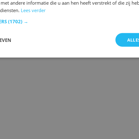
et andere informatie die u aan hen heeft verstrekt of die zij h
diensten.
Lees verder
ERS
(1702) →
EVEN
ALLE