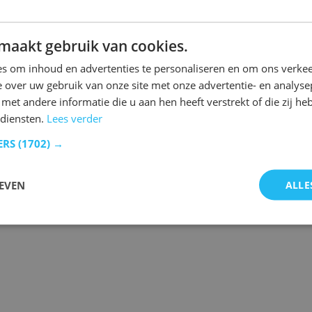
maakt gebruik van cookies.
n.
s om inhoud en advertenties te personaliseren en om ons verkee
 over uw gebruik van onze site met onze advertentie- en analyse
et andere informatie die u aan hen heeft verstrekt of die zij h
diensten.
Lees verder
 de laatste gebeurtenissen.
ERS
(1702) →
EVEN
ALLE