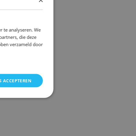
DUTCH
FRENCH
r te analyseren. We
partners, die deze
ebben verzameld door
S ACCEPTEREN