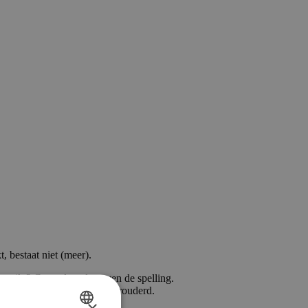
, bestaat niet (meer).
ngetikt? Controleer dan even de spelling.
an is die waarschijnlijk verouderd.
×