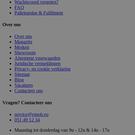
Wachtwoord vergeten?
FAQ
Palletopslag & Fulfilment
Over ons
Over ons
Magazijn
Merken
Showroom
Algemene voorwaarden
Juridische vermeldingen
Privacy- en cookie verklaring
Sitemap
Blog
Vacatures
Contacteer ons
Vragen? Contacteer ons
service@emob.eu
051 49 12 34
Maandag tot donderdag van 9u - 12u & 14u - 17u