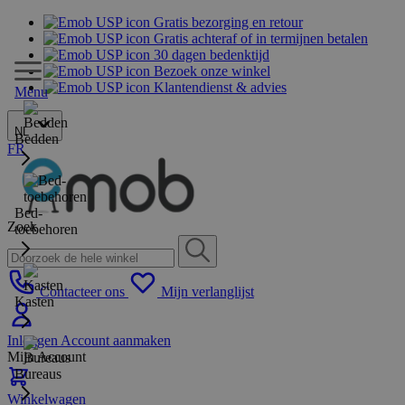
Gratis bezorging en retour
Gratis achteraf of in termijnen betalen
30 dagen bedenktijd
Bezoek onze winkel
Klantendienst & advies
Menu
NL
Bedden
FR
Bed-
Zoek
toebehoren
Contacteer ons
Mijn verlanglijst
Kasten
Inloggen
Account aanmaken
Mijn Account
Bureaus
Winkelwagen