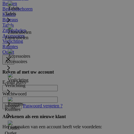
Bedden
Bed-toebehoren
Tafels
Kasten
Bureaus
Tafels
Zitmeubelen
Accessoires
Zitmeubelen
Verlichting
Ruimtes
Outlet
Accessoires
Reken af met uw account
E-mail adres
Verlichting
Wachtwoord
Paswoord vergeten ?
Inloggen
Ruimtes
Afrekenen als een nieuwe klant
Het aanmaken van een account heeft vele voordelen:
Outlet