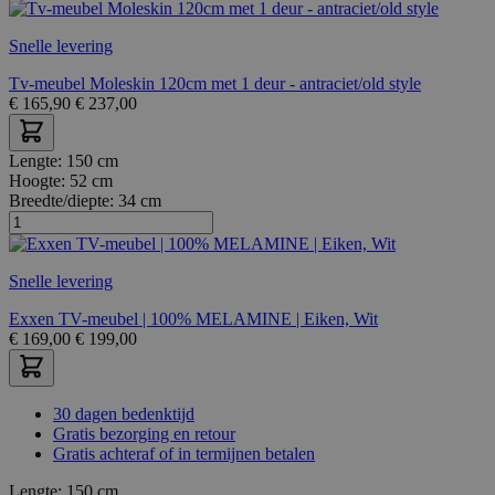
Snelle levering
Tv-meubel Moleskin 120cm met 1 deur - antraciet/old style
€
165,90
€
237,00
Lengte:
150 cm
Hoogte:
52 cm
Breedte/diepte:
34 cm
Snelle levering
Exxen TV-meubel | 100% MELAMINE | Eiken, Wit
€
169,00
€
199,00
30 dagen bedenktijd
Gratis bezorging en retour
Gratis achteraf of in termijnen betalen
Lengte:
150 cm