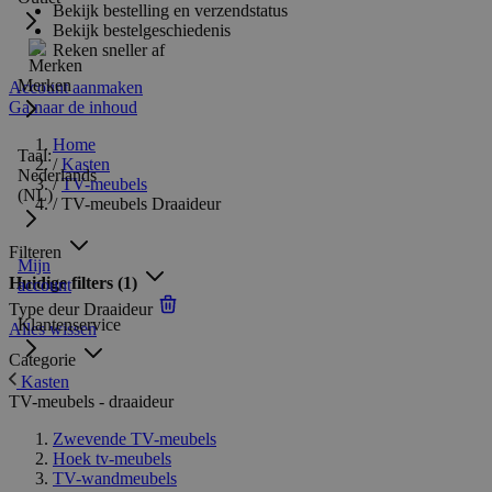
Bekijk bestelling en verzendstatus
Bekijk bestelgeschiedenis
Reken sneller af
Merken
Account aanmaken
Ga naar de inhoud
Home
Taal:
/
Kasten
Nederlands
/
TV-meubels
(NL)
/
TV-meubels Draaideur
Filteren
Mijn
Huidige filters
(1)
account
Type deur
Draaideur
Klantenservice
Alles wissen
Categorie
Kasten
TV-meubels - draaideur
Zwevende TV-meubels
Hoek tv-meubels
TV-wandmeubels