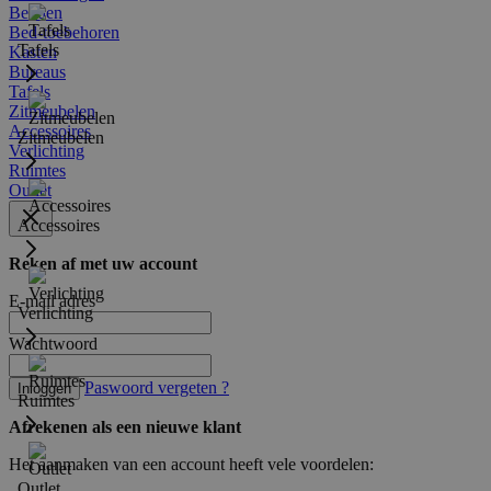
Bedden
Bed-toebehoren
Tafels
Kasten
Bureaus
Tafels
Zitmeubelen
Accessoires
Zitmeubelen
Verlichting
Ruimtes
Outlet
Accessoires
Reken af met uw account
E-mail adres
Verlichting
Wachtwoord
Paswoord vergeten ?
Inloggen
Ruimtes
Afrekenen als een nieuwe klant
Het aanmaken van een account heeft vele voordelen:
Outlet