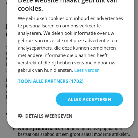
verder.
cookies.
We gebruiken cookies om inhoud en advertenties
Moderne meubels | Strakke lijnen &
te personaliseren en om ons verkeer te
analyseren. We delen ook informatie over uw
Comfort
gebruik van onze site met onze advertentie- en
analysepartners, die deze kunnen combineren
Op deze pagina vind je talloze meubels of woonaccessoires met
een moderne stijl. De meubels in deze woonstijl hebben
strakke
met andere informatie die u aan hen heeft
lijnen
, zijn
luxe
en
elegant
en zorgen voor het nodige
comfort
.
verstrekt of die zij hebben verzameld door uw
De meubels zijn functioneel en vaak slim ontworpen voor extra
gebruik van hun diensten.
Lees verder
comfort en voor eenvoudig onderhoud.
De moderne artikelen bestaan veelal uit
niet opvallende
TOON ALLE PARTNERS
(1702) →
kleuren
, zoals zwart, wit, grijs en groen. Hoogglans meubels
worden vaak gekozen door hun stralende en luxueuze uitstraling.
Daarbij wordt hout het meest gebruikt, maar glas en metaal
ALLES ACCEPTEREN
misstaan niet in een modern interieur.
Voordelen
DETAILS WEERGEVEN
Ruime productkeuze:
Door de immense populariteit
bestaat ons aanbod uit een groot aantal moderne artikelen.