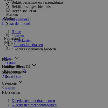
Bekijk bestelling en verzendstatus
Bekijk bestelgeschiedenis
Reken sneller af
Merken
Account aanmaken
Ga naar de inhoud
Home
Taal:
/
Kasten
Nederlands
/
Kleerkasten
(NL)
/
3-deurs kleerkasten
/
3-deurs kleerkasten Modern
Mijn
Filteren
account
Huidige filters
(1)
Klantenservice
Stijl
Modern
Alles wissen
Categorie
Kasten
Kleerkasten
Kleerkasten met draaideuren
Kleerkasten met schuifdeuren