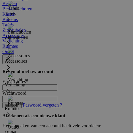
Bedden
Bed-toebehoren
Tafels
Kasten
Bureaus
Tafels
Zitmeubelen
Accessoires
Zitmeubelen
Verlichting
Ruimtes
Outlet
Accessoires
Reken af met uw account
E-mail adres
Verlichting
Wachtwoord
Paswoord vergeten ?
Inloggen
Ruimtes
Afrekenen als een nieuwe klant
Het aanmaken van een account heeft vele voordelen:
Outlet