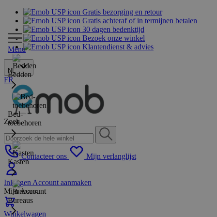
Gratis bezorging en retour
Gratis achteraf of in termijnen betalen
30 dagen bedenktijd
Bezoek onze winkel
Klantendienst & advies
Menu
NL
Bedden
FR
Bed-
Zoek
toebehoren
Contacteer ons
Mijn verlanglijst
Kasten
Inloggen
Account aanmaken
Mijn Account
Bureaus
Winkelwagen