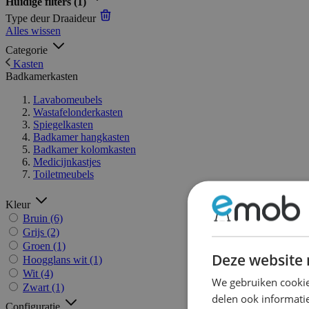
Huidige filters
(1)
Type deur
Draaideur
Alles wissen
Categorie
Kasten
Badkamerkasten
Lavabomeubels
Wastafelonderkasten
Spiegelkasten
Badkamer hangkasten
Badkamer kolomkasten
Medicijnkastjes
Toiletmeubels
Kleur
Bruin
(6)
Grijs
(2)
Groen
(1)
Deze website 
Hoogglans wit
(1)
Wit
(4)
We gebruiken cookie
Zwart
(1)
delen ook informatie
Configuratie