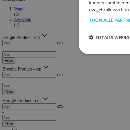
kunnen combineren m
Wand
uw gebruik van hun 
(8)
Zwevend
TOON ALLE PARTN
(2)
DETAILS WEERG
Lengte Product - cm
cm
-
Filter
Breedte Product - cm
cm
-
Filter
Hoogte Product - cm
cm
-
Filter