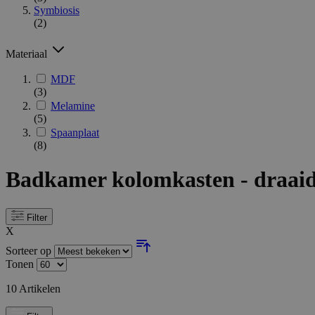
Symbiosis
(2)
Materiaal
MDF
(3)
Melamine
(5)
Spaanplaat
(8)
Badkamer kolomkasten - draai
Filter
X
Sorteer op
Tonen
10
Artikelen