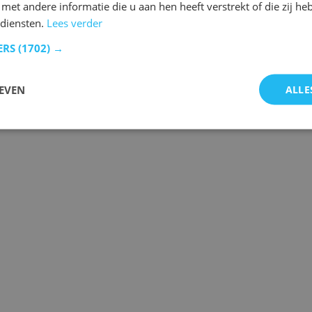
et andere informatie die u aan hen heeft verstrekt of die zij h
diensten.
Lees verder
ERS
(1702) →
EVEN
ALLE