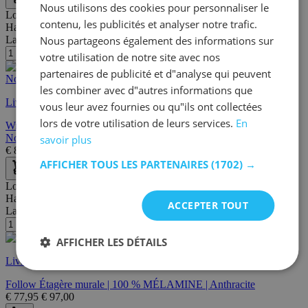
Nous utilisons des cookies pour personnaliser le
Longueur:
60 cm
contenu, les publicités et analyser notre trafic.
Hauteur:
60 cm
Nous partageons également des informations sur
Largeur/profondeur:
14 cm
votre utilisation de notre site avec nos
partenaires de publicité et d"analyse qui peuvent
les combiner avec d"autres informations que
Livraison rapide
vous leur avez fournies ou qu"ils ont collectées
lors de votre utilisation de leurs services.
En
Wr007 Étagère murale décorative en bois | 100 % bois d'épicéa |
Noyer, noir
savoir plus
€
88,95
€
111,00
AFFICHER TOUS LES PARTENAIRES
(1702) →
Longueur:
116 cm
Hauteur:
45 cm
ACCEPTER TOUT
Largeur/profondeur:
20 cm
AFFICHER LES DÉTAILS
Livraison rapide
Follow Étagère murale | 100 % MÉLAMINE | Anthracite
€
77,95
€
97,00