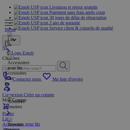
Livraison et retour gratuits
Paiement sans frais après coup
30 jours de délai de rétractation
2 ans de garantie
Service client & conseils de qualité
Menu
FR
Lits
NL
Cherchez
Accessoires
pour
Contactez nous
Ma liste d'envies
lits
Connexion
Créer un compte
Mon Compte
Armoires
Panier
Lits
Accessoires pour lits
Armoires
Bureaux