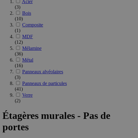
Acier
(3)
Bois
(10)
Composite
(1)
MDF
(12)
Mélamine
(36)
Métal
(16)
Panneaux alvéolaires
(3)
Panneaux de particules
(41)
Verre
(2)
Étagères murales - Pas de
portes