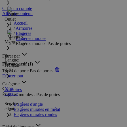
Créer un compte
Allez au contenu
Outlet
Accueil
/
Armoires
/
Etagères
/
Étagères murales
Marques
/
Étagères murales Pas de portes
Filtrer par
Langue:
Filtrage actif
(1)
Français
(FR)
Types de porte
Pas de portes
Effacer tout
Catégorie
Mon
Armoires
compte
Étagères murales - Pas de portes
Service
Etagères d'angle
client
Étagères murales en métal
Etagères murales rondes
Délai de livraison