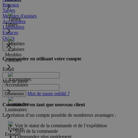
Bureaux
Tables
Meubles d'assises
Accessoires
Tables
Luminaires
Espaces
Outlet
Meubles
Commander en utilisant votre compte
d'assises
Email
Mot de passe
Accessoires
Mot de passe oublié ?
Connexion
Commander en tant que nouveau client
Luminaires
La création d’un compte possède de nombreux avantages :
Voir le statut de la commande et de l’expédition
Suivi de la commande
Espaces
Commandez plus rapidement