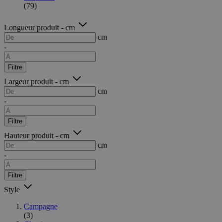
(79)
Longueur produit - cm
cm
-
Filtre
Largeur produit - cm
cm
-
Filtre
Hauteur produit - cm
cm
-
Filtre
Style
Campagne
(3)