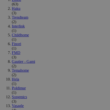
(63)
Haku
(3)
Trendteam
(2)
Interlink
(1)
Childhome
(1)
Finori
(1)
FMD
(3)
Gautier - Gami
(2)
Temahome
(2)
Hela
(1)
Poldimar
(1)
Songmics
(3)
Vasagle