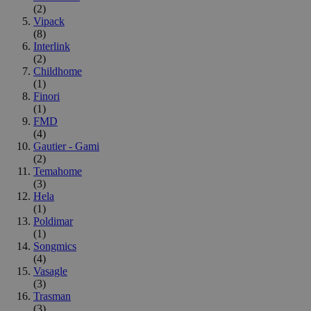
(2)
Vipack
(8)
Interlink
(2)
Childhome
(1)
Finori
(1)
FMD
(4)
Gautier - Gami
(2)
Temahome
(3)
Hela
(1)
Poldimar
(1)
Songmics
(4)
Vasagle
(3)
Trasman
(3)