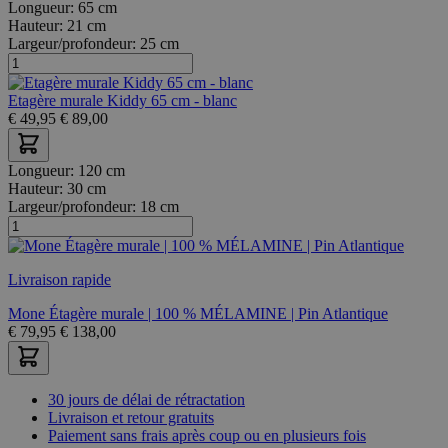
Longueur:
65 cm
Hauteur:
21 cm
Largeur/profondeur:
25 cm
Etagère murale Kiddy 65 cm - blanc
€
49,95
€
89,00
Longueur:
120 cm
Hauteur:
30 cm
Largeur/profondeur:
18 cm
Livraison rapide
Mone Étagère murale | 100 % MÉLAMINE | Pin Atlantique
€
79,95
€
138,00
30 jours de délai de rétractation
Livraison et retour gratuits
Paiement sans frais après coup ou en plusieurs fois