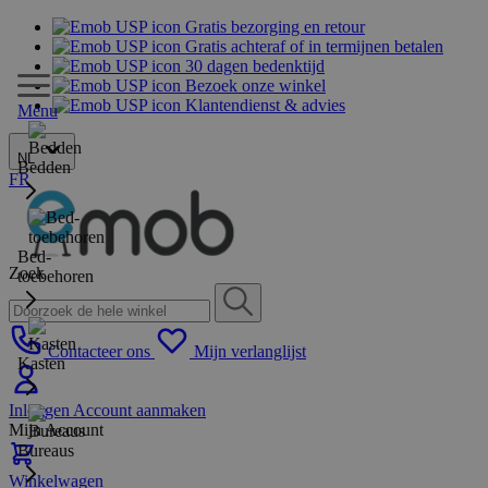
Gratis bezorging en retour
Gratis achteraf of in termijnen betalen
30 dagen bedenktijd
Bezoek onze winkel
Klantendienst & advies
Menu
NL
Bedden
FR
Bed-
Zoek
toebehoren
Contacteer ons
Mijn verlanglijst
Kasten
Inloggen
Account aanmaken
Mijn Account
Bureaus
Winkelwagen