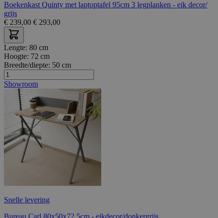
Boekenkast Quinty met laptoptafel 95cm 3 legplanken - eik decor/
grijs
€
239,00
€
293,00
Lengte:
80 cm
Hoogte:
72 cm
Breedte/diepte:
50 cm
Showroom
Snelle levering
Bureau Carl 80x50x72.5cm - eikdecor/donkergrijs