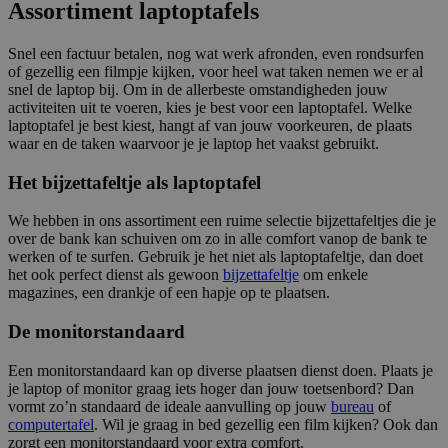
Assortiment laptoptafels
Snel een factuur betalen, nog wat werk afronden, even rondsurfen
of gezellig een filmpje kijken, voor heel wat taken nemen we er al
snel de laptop bij. Om in de allerbeste omstandigheden jouw
activiteiten uit te voeren, kies je best voor een laptoptafel. Welke
laptoptafel je best kiest, hangt af van jouw voorkeuren, de plaats
waar en de taken waarvoor je je laptop het vaakst gebruikt.
Het bijzettafeltje als laptoptafel
We hebben in ons assortiment een ruime selectie bijzettafeltjes die je
over de bank kan schuiven om zo in alle comfort vanop de bank te
werken of te surfen. Gebruik je het niet als laptoptafeltje, dan doet
het ook perfect dienst als gewoon
bijzettafeltje
om enkele
magazines, een drankje of een hapje op te plaatsen.
De monitorstandaard
Een monitorstandaard kan op diverse plaatsen dienst doen. Plaats je
je laptop of monitor graag iets hoger dan jouw toetsenbord? Dan
vormt zo’n standaard de ideale aanvulling op jouw
bureau
of
computertafel
. Wil je graag in bed gezellig een film kijken? Ook dan
zorgt een monitorstandaard voor extra comfort.