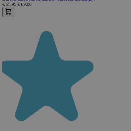
€
55,95
€
69,00