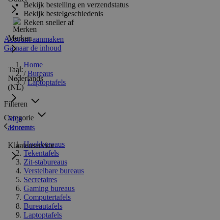
Bekijk bestelling en verzendstatus
Bekijk bestelgeschiedenis
Reken sneller af
Merken
Account aanmaken
Ga naar de inhoud
Home
Taal:
/
Bureaus
Nederlands
/
Laptoptafels
(NL)
Filteren
Categorie
Mijn
Bureaus
account
Hoekbureaus
Klantenservice
Tekentafels
Zit-stabureaus
Verstelbare bureaus
Secretaires
Gaming bureaus
Computertafels
Bureautafels
Laptoptafels