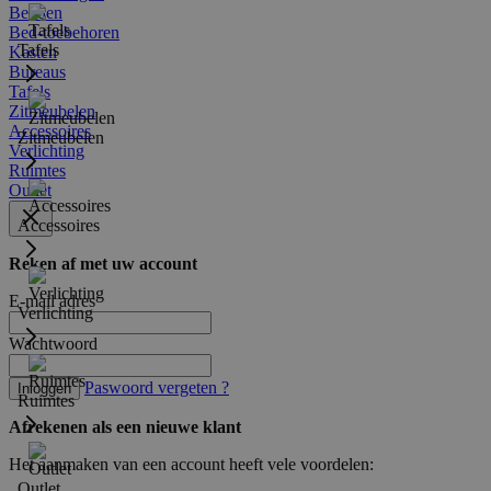
Bedden
Bed-toebehoren
Tafels
Kasten
Bureaus
Tafels
Zitmeubelen
Accessoires
Zitmeubelen
Verlichting
Ruimtes
Outlet
Accessoires
Reken af met uw account
E-mail adres
Verlichting
Wachtwoord
Paswoord vergeten ?
Inloggen
Ruimtes
Afrekenen als een nieuwe klant
Het aanmaken van een account heeft vele voordelen:
Outlet