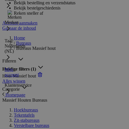
Bekijk bestelling en verzendstatus
Bekijk bestelgeschiedenis
Reken sneller af
Merken
Account aanmaken
Ga naar de inhoud
Home
Taal:
/
Bureaus
Nederlands
/
Bureaus Massief hout
(NL)
Filteren
Huidige filters
(1)
Mijn
account
Hout
Massief hout
Alles wissen
Klantenservice
Categorie
Homepage
Massief Houten Bureaus
Hoekbureaus
Tekentafels
Zit-stabureaus
Verstelbare bureaus