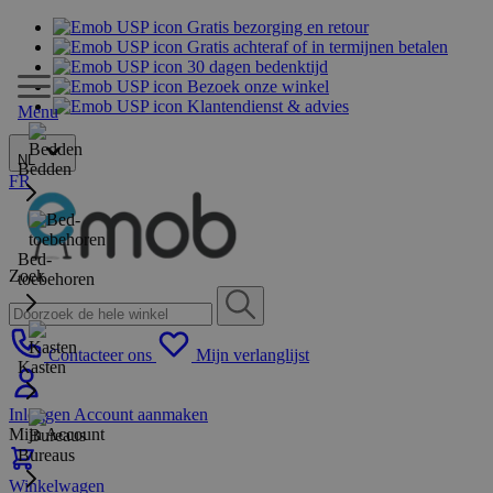
Gratis bezorging en retour
Gratis achteraf of in termijnen betalen
30 dagen bedenktijd
Bezoek onze winkel
Klantendienst & advies
Menu
NL
Bedden
FR
Bed-
Zoek
toebehoren
Contacteer ons
Mijn verlanglijst
Kasten
Inloggen
Account aanmaken
Mijn Account
Bureaus
Winkelwagen