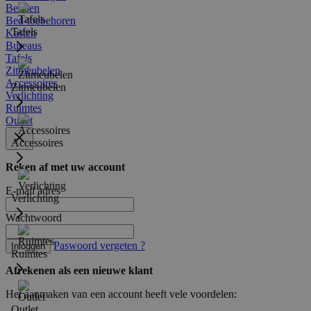
Bedden
Bed-toebehoren
Tafels
Kasten
Bureaus
Tafels
Zitmeubelen
Accessoires
Zitmeubelen
Verlichting
Ruimtes
Outlet
Accessoires
Reken af met uw account
E-mail adres
Verlichting
Wachtwoord
Paswoord vergeten ?
Inloggen
Ruimtes
Afrekenen als een nieuwe klant
Het aanmaken van een account heeft vele voordelen:
Outlet