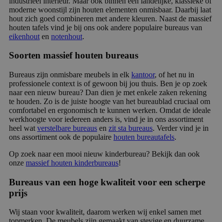
industrieel interieur. Maar ook binnen een landelijke, klassieke of
moderne woonstijl zijn houten elementen onmisbaar. Daarbij laat
hout zich goed combineren met andere kleuren. Naast de massief
houten tafels vind je bij ons ook andere populaire bureaus van
eikenhout
en
notenhout
.
Soorten massief houten bureaus
Bureaus zijn onmisbare meubels in elk
kantoor
, of het nu in
professionele context is of gewoon bij jou thuis. Ben je op zoek
naar een nieuw bureau? Dan dien je met enkele zaken rekening
te houden. Zo is de juiste hoogte van het bureaublad cruciaal om
comfortabel en ergonomisch te kunnen werken. Omdat de ideale
werkhoogte voor iedereen anders is, vind je in ons assortiment
heel wat
verstelbare bureaus
en
zit sta bureaus
. Verder vind je in
ons assortiment ook de populaire
houten bureautafels
.
Op zoek naar een mooi nieuw kinderbureau? Bekijk dan ook
onze
massief houten kinderbureaus
!
Bureaus van een hoge kwaliteit voor een scherpe
prijs
Wij staan voor kwaliteit, daarom werken wij enkel samen met
topmerken. De meubels zijn gemaakt van stevige en duurzame