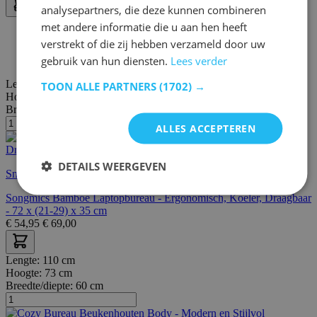
analysepartners, die deze kunnen combineren
met andere informatie die u aan hen heeft
30 dagen bedenktijd
verstrekt of die zij hebben verzameld door uw
Gratis bezorging en retour
gebruik van hun diensten.
Lees verder
Gratis achteraf of in termijnen betalen
Lengte:
71 cm
TOON ALLE PARTNERS
(1702) →
Hoogte:
29 cm
Breedte/diepte:
35 cm
ALLES ACCEPTEREN
DETAILS WEERGEVEN
Snelle levering
Songmics Bamboe Laptopbureau - Ergonomisch, Koeler, Draagbaar
- 72 x (21-29) x 35 cm
€
54,95
€
69,00
Lengte:
110 cm
Hoogte:
73 cm
Breedte/diepte:
60 cm