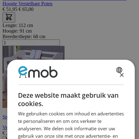
Hoogte Verstelbare Poten
€
51,95
€
65,00
Lengte:
112 cm
Hoogte:
91 cm
Breedte/diepte:
68 cm
×
DUTCH
FRENCH
Deze website maakt gebruik van
cookies.
We gebruiken cookies om inhoud en advertenties
Snelle levering
te personaliseren en om ons verkeer te
Verstelbaar kinderbureau Dasha - wit gelakt dennenhout
analyseren. We delen ook informatie over uw
€
229,00
€
283,00
gebruik van onze site met onze advertentie- en